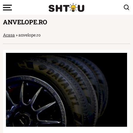
ANVELOPE.RO
Acasa
»
anvelope.ro