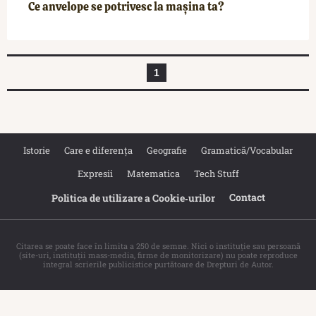
Ce anvelope se potrivesc la mașina ta?
1
Istorie
Care e diferența
Geografie
Gramatică/Vocabular
Expresii
Matematica
Tech Stuff
Contact
Politica de utilizare a Cookie‐urilor
Citarea se poate face în limita a 250 de semne. Nici o instituţie sau persoană
(site-uri, instituţii mass-media, firme de monitorizare) nu poate reproduce
integral scrierile publicistice purtătoare de Drepturi de Autor.