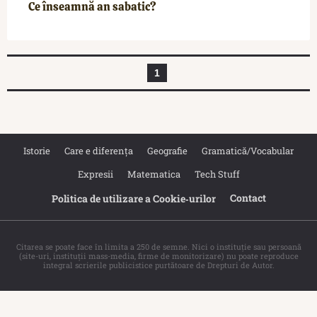
Ce înseamnă an sabatic?
1
Istorie
Care e diferența
Geografie
Gramatică/Vocabular
Expresii
Matematica
Tech Stuff
Contact
Politica de utilizare a Cookie‐urilor
Citarea se poate face în limita a 250 de semne. Nici o instituţie sau persoană
(site-uri, instituţii mass-media, firme de monitorizare) nu poate reproduce
integral scrierile publicistice purtătoare de Drepturi de Autor.