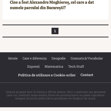
Cine a fost Alexandru Moghioroș, cel care a dat
numele parcului din București?
1
Istorie
Care e diferența
Geografie
Gramatică/Vocabular
Expresii
Matematica
Tech Stuff
Contact
Politica de utilizare a Cookie‐urilor
Citarea se poate face în limita a 250 de semne. Nici o instituţie sau persoană
(site-uri, instituţii mass-media, firme de monitorizare) nu poate reproduce
integral scrierile publicistice purtătoare de Drepturi de Autor.