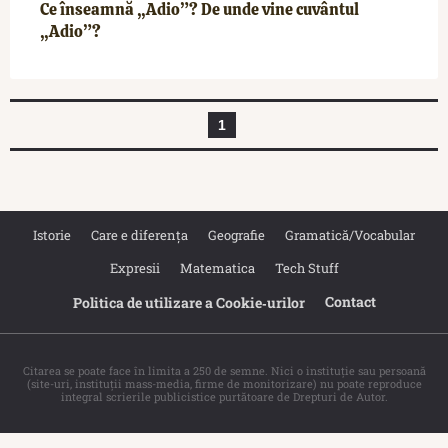
Ce înseamnă „Adio”? De unde vine cuvântul
„Adio”?
1
Istorie
Care e diferența
Geografie
Gramatică/Vocabular
Expresii
Matematica
Tech Stuff
Contact
Politica de utilizare a Cookie‐urilor
Citarea se poate face în limita a 250 de semne. Nici o instituţie sau persoană
(site-uri, instituţii mass-media, firme de monitorizare) nu poate reproduce
integral scrierile publicistice purtătoare de Drepturi de Autor.