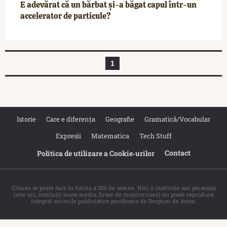
E adevărat că un bărbat și-a băgat capul într-un
accelerator de particule?
1
Istorie
Care e diferența
Geografie
Gramatică/Vocabular
Expresii
Matematica
Tech Stuff
Contact
Politica de utilizare a Cookie‐urilor
Citarea se poate face în limita a 250 de semne. Nici o instituţie sau persoană
(site-uri, instituţii mass-media, firme de monitorizare) nu poate reproduce
integral scrierile publicistice purtătoare de Drepturi de Autor.