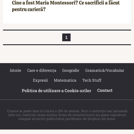
Cine a fost Maria Montessori? Ce sacrificii a făcut
pentru carieră?
1
Istorie
Care e diferența
Geografie
Gramatică/Vocabular
Expresii
Matematica
Tech Stuff
Contact
Politica de utilizare a Cookie‐urilor
Citarea se poate face în limita a 250 de semne. Nici o instituţie sau persoană
(site-uri, instituţii mass-media, firme de monitorizare) nu poate reproduce
integral scrierile publicistice purtătoare de Drepturi de Autor.