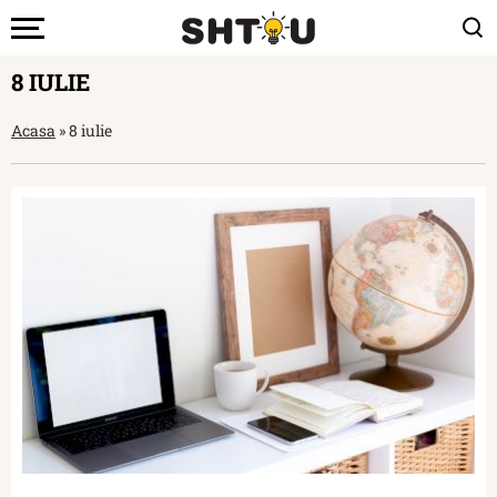
8 IULIE
Acasa
»
8 iulie