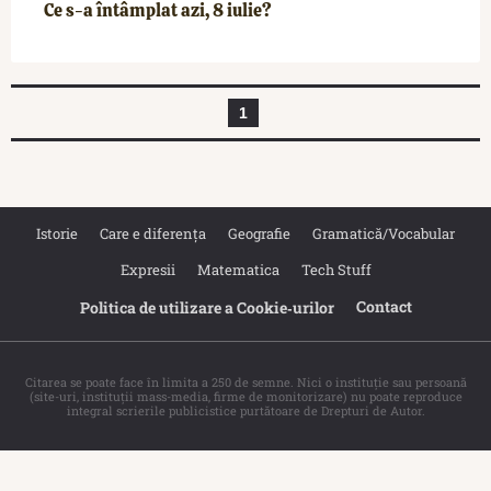
Ce s-a întâmplat azi, 8 iulie?
1
Istorie
Care e diferența
Geografie
Gramatică/Vocabular
Expresii
Matematica
Tech Stuff
Contact
Politica de utilizare a Cookie‐urilor
Citarea se poate face în limita a 250 de semne. Nici o instituţie sau persoană
(site-uri, instituţii mass-media, firme de monitorizare) nu poate reproduce
integral scrierile publicistice purtătoare de Drepturi de Autor.