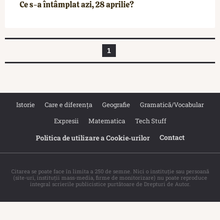
Ce s-a întâmplat azi, 28 aprilie?
1
Istorie
Care e diferența
Geografie
Gramatică/Vocabular
Expresii
Matematica
Tech Stuff
Contact
Politica de utilizare a Cookie‐urilor
Citarea se poate face în limita a 250 de semne. Nici o instituţie sau persoană
(site-uri, instituţii mass-media, firme de monitorizare) nu poate reproduce
integral scrierile publicistice purtătoare de Drepturi de Autor.