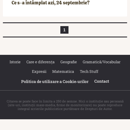
Ce s-a întâmplat azi, 24 septembrie?
1
Istorie
Care e diferența
Geografie
Gramatică/Vocabular
Expresii
Matematica
Tech Stuff
Contact
Politica de utilizare a Cookie‐urilor
Citarea se poate face în limita a 250 de semne. Nici o instituţie sau persoană
(site-uri, instituţii mass-media, firme de monitorizare) nu poate reproduce
integral scrierile publicistice purtătoare de Drepturi de Autor.