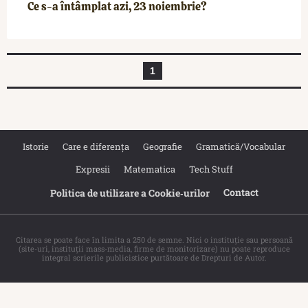
Ce s-a întâmplat azi, 23 noiembrie?
1
Istorie
Care e diferența
Geografie
Gramatică/Vocabular
Expresii
Matematica
Tech Stuff
Contact
Politica de utilizare a Cookie‐urilor
Citarea se poate face în limita a 250 de semne. Nici o instituţie sau persoană
(site-uri, instituţii mass-media, firme de monitorizare) nu poate reproduce
integral scrierile publicistice purtătoare de Drepturi de Autor.