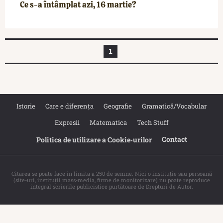
Ce s-a întâmplat azi, 16 martie?
1
Istorie
Care e diferența
Geografie
Gramatică/Vocabular
Expresii
Matematica
Tech Stuff
Contact
Politica de utilizare a Cookie‐urilor
Citarea se poate face în limita a 250 de semne. Nici o instituţie sau persoană
(site-uri, instituţii mass-media, firme de monitorizare) nu poate reproduce
integral scrierile publicistice purtătoare de Drepturi de Autor.