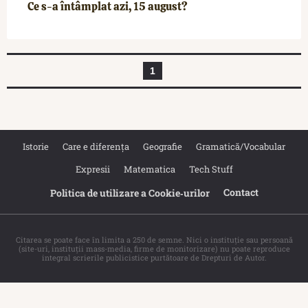
Ce s-a întâmplat azi, 15 august?
1
Istorie
Care e diferența
Geografie
Gramatică/Vocabular
Expresii
Matematica
Tech Stuff
Contact
Politica de utilizare a Cookie‐urilor
Citarea se poate face în limita a 250 de semne. Nici o instituţie sau persoană
(site-uri, instituţii mass-media, firme de monitorizare) nu poate reproduce
integral scrierile publicistice purtătoare de Drepturi de Autor.