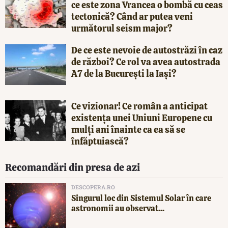
ce este zona Vrancea o bombă cu ceas
tectonică? Când ar putea veni
următorul seism major?
De ce este nevoie de autostrăzi în caz
de război? Ce rol va avea autostrada
A7 de la București la Iași?
Ce vizionar! Ce român a anticipat
existența unei Uniuni Europene cu
mulți ani înainte ca ea să se
înfăptuiască?
Recomandări din presa de azi
DESCOPERA.RO
Singurul loc din Sistemul Solar în care
astronomii au observat...