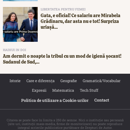
LIBERTATEA PENTRU FEMEI
Gata, e oficial! Ce salariu are Mirabela
Grădinaru, dar asta nu e tot! Surpriza
uriașă...
HAIHUI IN DOI
Am dormit o noapte la tribul cu un mod de igienă șocant!
Sudanul de Sud,...
Istorie
Care e diferența
Geografie
Gramatică/Vocabular
Expresii
Matematica
Tech Stuff
Contact
Politica de utilizare a Cookie‐urilor
Citarea se poate face în limita a 250 de semne. Nici o instituţie sau persoană
(site-uri, instituţii mass-media, firme de monitorizare) nu poate reproduce
integral scrierile publicistice purtătoare de Drepturi de Autor.