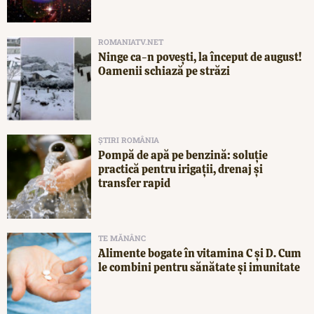
ROMANIATV.NET
Ninge ca-n povești, la început de august!
Oamenii schiază pe străzi
ȘTIRI ROMÂNIA
Pompă de apă pe benzină: soluție
practică pentru irigații, drenaj și
transfer rapid
TE MĂNÂNC
Alimente bogate în vitamina C și D. Cum
le combini pentru sănătate și imunitate