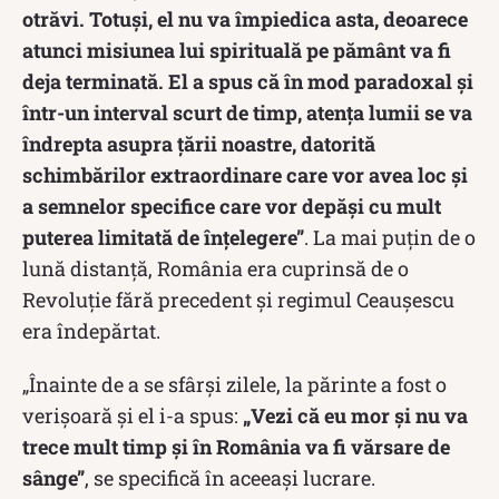
otrăvi. Totuşi, el nu va împiedica asta, deoarece
atunci misiunea lui spirituală pe pământ va fi
deja terminată. El a spus că în mod paradoxal şi
într-un interval scurt de timp, atenţa lumii se va
îndrepta asupra ţării noastre, datorită
schimbărilor extraordinare care vor avea loc şi
a semnelor specifice care vor depăşi cu mult
puterea limitată de înţelegere”
. La mai puțin de o
lună distanță, România era cuprinsă de o
Revoluție fără precedent și regimul Ceaușescu
era îndepărtat.
„Înainte de a se sfârşi zilele, la părinte a fost o
verişoară şi el i-a spus:
„Vezi că eu mor şi nu va
trece mult timp şi în România va fi vărsare de
sânge”
, se specifică în aceeași lucrare.