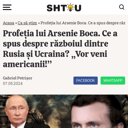
Acasa
»
Ca să știm
»
Profeția lui Arsenie Boca. Ce a spus despre răzb
Profeția lui Arsenie Boca. Ce a
spus despre războiul dintre
Rusia și Ucraina? „Vor veni
americanii!”
Gabriel Petrișor
FACEBOOK
WHATSAPP
07.05.2024