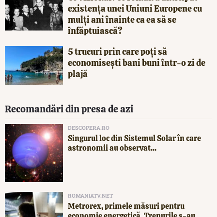
existența unei Uniuni Europene cu
mulți ani înainte ca ea să se
înfăptuiască?
5 trucuri prin care poți să
economisești bani buni într-o zi de
plajă
Recomandări din presa de azi
DESCOPERA.RO
Singurul loc din Sistemul Solar în care
astronomii au observat...
ROMANIATV.NET
Metrorex, primele măsuri pentru
economie energetică. Trenurile s-au