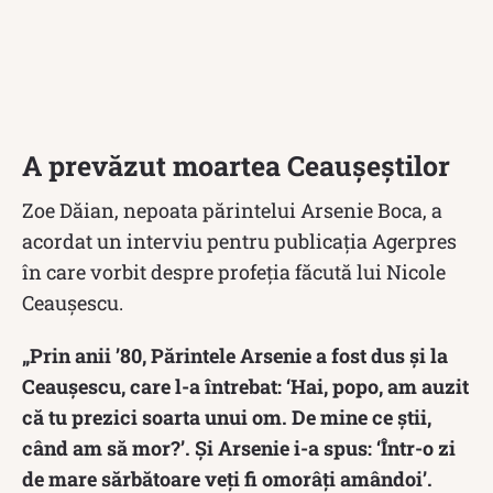
A prevăzut moartea Ceaușeștilor
Zoe Dăian, nepoata părintelui Arsenie Boca, a
acordat un interviu pentru publicația Agerpres
în care vorbit despre profeția făcută lui Nicole
Ceaușescu.
„Prin anii ’80, Părintele Arsenie a fost dus şi la
Ceauşescu, care l-a întrebat: ‘Hai, popo, am auzit
că tu prezici soarta unui om. De mine ce ştii,
când am să mor?’. Şi Arsenie i-a spus: ‘Într-o zi
de mare sărbătoare veţi fi omorâţi amândoi’.