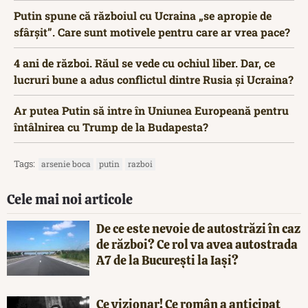
Putin spune că războiul cu Ucraina „se apropie de
sfârșit”. Care sunt motivele pentru care ar vrea pace?
4 ani de război. Răul se vede cu ochiul liber. Dar, ce
lucruri bune a adus conflictul dintre Rusia și Ucraina?
Ar putea Putin să intre în Uniunea Europeană pentru
întâlnirea cu Trump de la Budapesta?
Tags:
arsenie boca
putin
razboi
Cele mai noi articole
De ce este nevoie de autostrăzi în caz
de război? Ce rol va avea autostrada
A7 de la București la Iași?
Ce vizionar! Ce român a anticipat