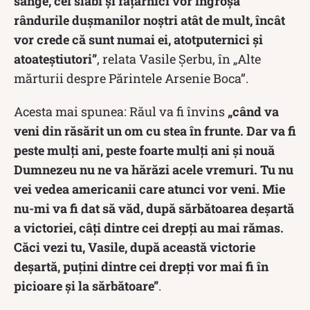
sânge, cei slabi şi făţarnici vor îngroşa
rândurile duşmanilor noştri atât de mult, încât
vor crede că sunt numai ei, atotputernici şi
atoateştiutori”
, relata Vasile Şerbu, în „Alte
mărturii despre Părintele Arsenie Boca”.
Acesta mai spunea: Răul va fi învins
„când va
veni din răsărit un om cu stea în frunte. Dar va fi
peste mulţi ani, peste foarte mulţi ani şi nouă
Dumnezeu nu ne va hărăzi acele vremuri. Tu nu
vei vedea americanii care atunci vor veni. Mie
nu-mi va fi dat să văd, după sărbătoarea deşartă
a victoriei, câţi dintre cei drepţi au mai rămas.
Căci vezi tu, Vasile, după această victorie
deşartă, puţini dintre cei drepţi vor mai fi în
picioare şi la sărbătoare”
.