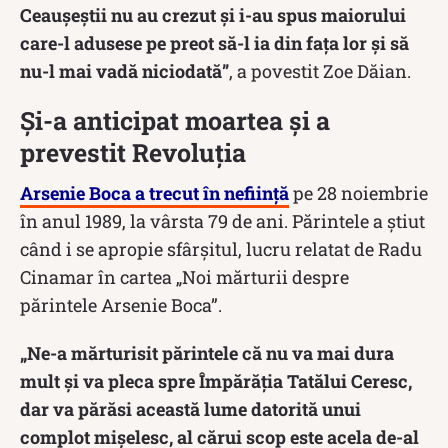
Ceauşeştii nu au crezut şi i-au spus maiorului
care-l adusese pe preot să-l ia din fața lor şi să
nu-l mai vadă niciodată”
, a povestit Zoe Dăian.
Și-a anticipat moartea și a
prevestit Revoluția
Arsenie Boca a trecut în neființă
pe 28 noiembrie
în anul 1989, la vârsta 79 de ani. Părintele a știut
când i se apropie sfârșitul, lucru relatat de Radu
Cinamar în cartea „Noi mărturii despre
părintele Arsenie Boca”.
„Ne-a mărturisit părintele că nu va mai dura
mult şi va pleca spre Împărăţia Tatălui Ceresc,
dar va părăsi această lume datorită unui
complot mişelesc, al cărui scop este acela de-al