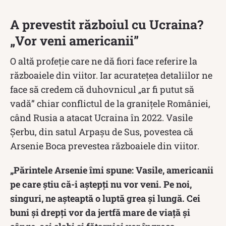
A prevestit războiul cu Ucraina?
„Vor veni americanii”
O altă profeție care ne dă fiori face referire la
războaiele din viitor. Iar acuratețea detaliilor ne
face să credem că duhovnicul „ar fi putut să
vadă” chiar conflictul de la granițele României,
când Rusia a atacat Ucraina în 2022. Vasile
Şerbu, din satul Arpaşu de Sus, povestea că
Arsenie Boca prevestea războaiele din viitor.
„Părintele Arsenie îmi spune: Vasile, americanii
pe care ştiu că-i aştepţi nu vor veni. Pe noi,
singuri, ne aşteaptă o luptă grea şi lungă. Cei
buni şi drepţi vor da jertfă mare de viaţă şi