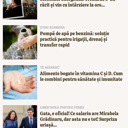
rărit și vin cu întârziere la ore...
ȘTIRI ROMÂNIA
Pompă de apă pe benzină: soluție
practică pentru irigații, drenaj și
transfer rapid
TE MĂNÂNC
Alimente bogate în vitamina C și D. Cum
le combini pentru sănătate și imunitate
LIBERTATEA PENTRU FEMEI
Gata, e oficial! Ce salariu are Mirabela
Grădinaru, dar asta nu e tot! Surpriza
uriașă...