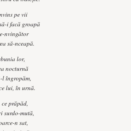
nvins pe vii
să-i facă groapă
de-nvingător
rea să-nceapă.
ebunia lor,
tea nocturnă
ă-l îngropăm,
ce lui, în urnă.
, ce prăpăd,
ri surdo-mută,
oarce-n sat,