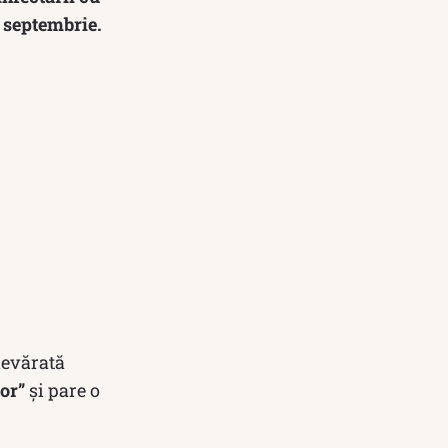
7 septembrie.
devărată
or”
și pare o