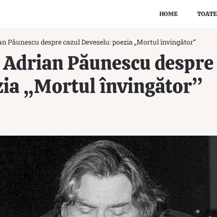
HOME
TOATE
an Păunescu despre cazul Deveselu: poezia „Mortul învingător”
i Adrian Păunescu despre
zia „Mortul învingător”