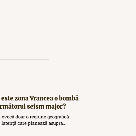
 este zona Vrancea o bombă
 următorul seism major?
 evocă doar o regiune geografică
ă latență care planează asupra...