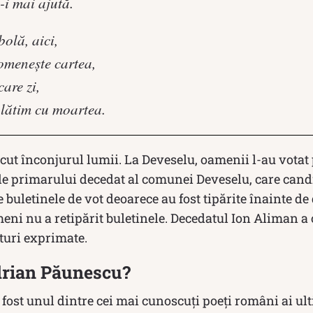
-i mai ajută.
olă, aici,
omeneşte cartea,
care zi,
plătim cu moartea.
cut înconjurul lumii. La Deveselu, oamenii l-au vota
e primarului decedat al comunei Deveselu, care can
buletinele de vot deoarece au fost tipărite înainte de
eni nu a retipărit buletinele. Decedatul Ion Aliman a 
oturi exprimate.
Adrian Păunescu?
ost unul dintre cei mai cunoscuți poeți români ai ult