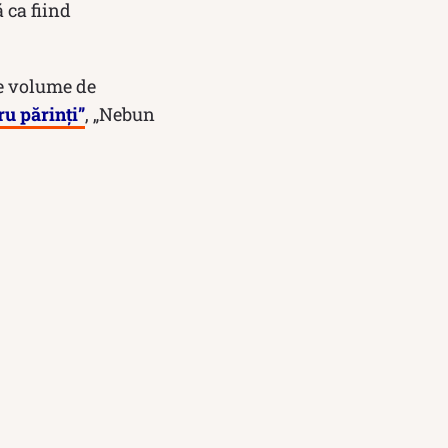
 ca fiind
te volume de
u părinți”
, „Nebun