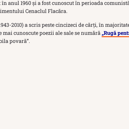
în anul 1960 și a fost cunoscut în perioada comunistă
imentului Cenaclul Flacăra.
43-2010) a scris peste cincizeci de cărți, în majorita
le mai cunoscute poezii ale sale se numără
„Rugă pentr
bila povară”.