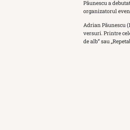
Păunescu a debutat 
organizatorul even
Adrian Păunescu (19
versuri. Printre ce
de alb” sau „Repeta