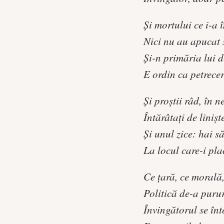
Şi mortului ce i-a î
Nici nu au apucat 
Şi-n primăria lui 
E ordin ca petrece
Şi proştii râd, în n
Întărâtaţi de liniş
Şi unul zice: hai s
La locul care-i pla
Ce ţară, ce morală
Politică de-a puru
Învingătorul se înt