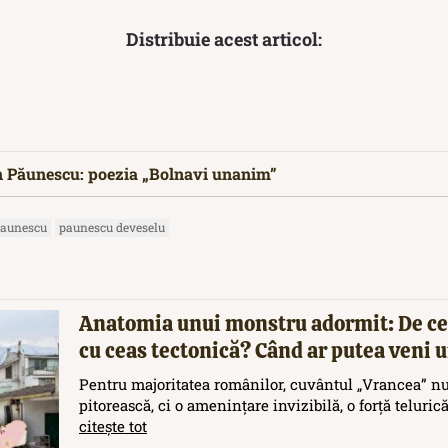
Distribuie acest articol:
n Păunescu: poezia „Bolnavi unanim”
aunescu
paunescu deveselu
Anatomia unui monstru adormit: De ce
cu ceas tectonică? Când ar putea veni
Pentru majoritatea românilor, cuvântul „Vrancea” nu
pitorească, ci o amenințare invizibilă, o forță teluric
citește tot