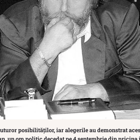
uturor posibilităților, iar alegerile au demonstrat aces
, un om politic decedat pe 4 septembrie din pricina i