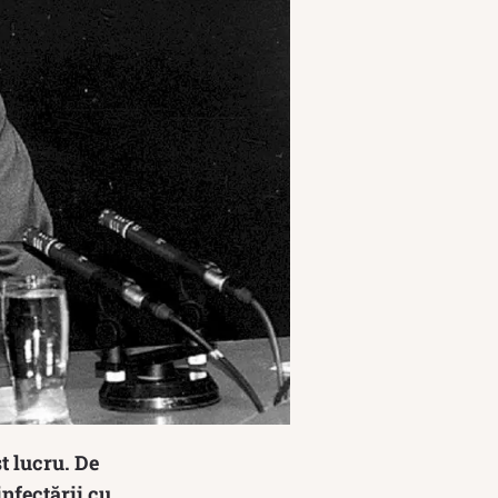
t lucru. De
nfectării cu