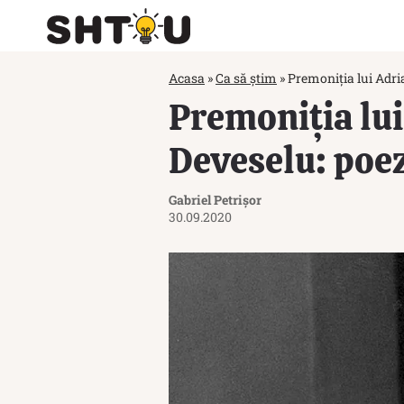
Acasa
»
Ca să știm
»
Premoniția lui Adri
Premoniția lu
Deveselu: poe
Gabriel Petrișor
30.09.2020