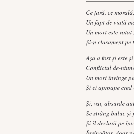
Ce ţară, ce morală
Un fapt de viaţă ma
Un mort este votat
Şi-n clasament pe to
Aşa a fost şi este şi
Conflictul de-ntune
Un mort învinge pe 
Şi ei aproape cred c
Şi, vai, absurde aut
Se strâng buluc şi 
Şi îl declară pe înv
Învingător, doar pe