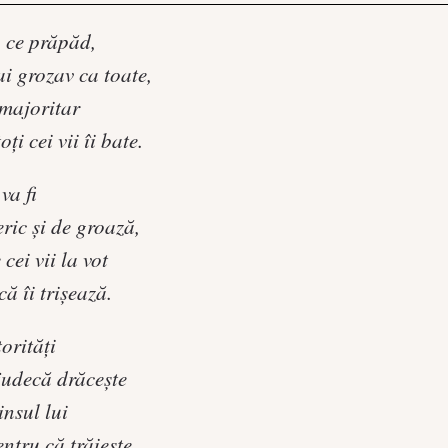
, ce prăpăd,
i grozav ca toate,
 majoritar
ţi cei vii îi bate.
 va fi
ric şi de groază,
cei vii la vot
ă îi trişează.
orităţi
judecă drăceşte
insul lui
ntru că trăieşte.