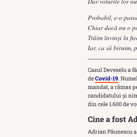
Dar voturile lor nu
Probabil, e-o parab
Chiar dacă nu o p
Trăim învinşi în fie
Iar, ca să biruim, 
Cazul Deveselu a fă
de
Covid-19
. Numel
mandat, a rămas pe 
candidatului și nim
din cele 1.600 de v
Cine a fost 
Adrian Păunescu a f