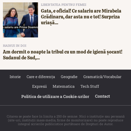
LIBERTATEA PENTRU FEMEI
Gata, e oficial! Ce salariu are Mirabela
Grădinaru, dar asta nu e tot! Surpriza
uriașă...
HAIHUI IN DOI
Am dormit o noapte la tribul cu un mod de igienă șocant!
Sudanul de Sud,...
Istorie
Care e diferența
Geografie
Gramatică/Vocabular
Expresii
Matematica
Tech Stuff
Contact
Politica de utilizare a Cookie‐urilor
Citarea se poate face în limita a 250 de semne. Nici o instituţie sau persoană
(site-uri, instituţii mass-media, firme de monitorizare) nu poate reproduce
integral scrierile publicistice purtătoare de Drepturi de Autor.