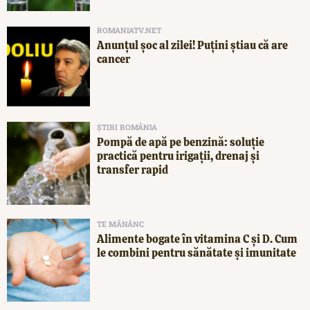
ROMANIATV.NET
Anunţul şoc al zilei! Puţini ştiau că are
cancer
ȘTIRI ROMÂNIA
Pompă de apă pe benzină: soluție
practică pentru irigații, drenaj și
transfer rapid
TE MĂNÂNC
Alimente bogate în vitamina C și D. Cum
le combini pentru sănătate și imunitate