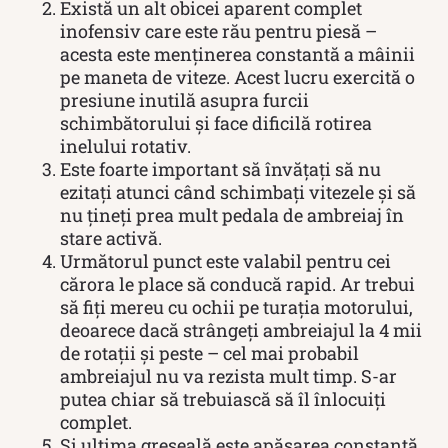
Există un alt obicei aparent complet
inofensiv care este rău pentru piesă –
acesta este menținerea constantă a mâinii
pe maneta de viteze. Acest lucru exercită o
presiune inutilă asupra furcii
schimbătorului și face dificilă rotirea
inelului rotativ.
Este foarte important să învățați să nu
ezitați atunci când schimbați vitezele și să
nu țineți prea mult pedala de ambreiaj în
stare activă.
Următorul punct este valabil pentru cei
cărora le place să conducă rapid. Ar trebui
să fiți mereu cu ochii pe turația motorului,
deoarece dacă strângeți ambreiajul la 4 mii
de rotații și peste – cel mai probabil
ambreiajul nu va rezista mult timp. S-ar
putea chiar să trebuiască să îl înlocuiți
complet.
Și ultima greșeală este apăsarea constantă