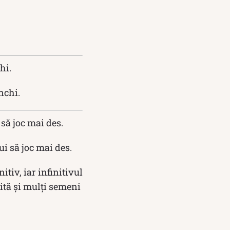
hi.
nchi.
 să joc mai des.
ui să joc mai des.
itiv, iar infinitivul
nită și mulți semeni