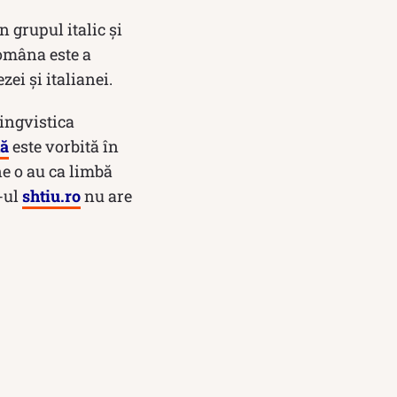
grupul italic și
româna este a
ei și italianei.
ingvistica
ă
este vorbită în
ne o au ca limbă
-ul
shtiu.ro
nu are