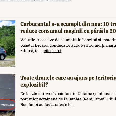
Carburantul s-a scumpit din nou: 10 tr
reduce consumul mașinii cu până la 
Valurile succesive de scumpiri la benzină și motori
bugetul fiecărui conducător auto. Pentru mulți, maș
zilnică, iar...
citește tot
Toate dronele care au ajuns pe teritor
explozibil?
De la izbucnirea războiului din Ucraina și intensific
porturilor ucrainene de la Dunăre (Reni, Ismail, Chilia
României au fost...
citește tot