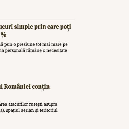
ucuri simple prin care poți
20%
nă pun o presiune tot mai mare pe
ina personală rămâne o necesitate
iul României conțin
area atacurilor rusești asupra
), spațiul aerian și teritoriul