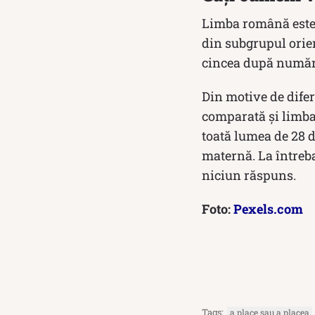
Limba română este,
din subgrupul orie
cincea după numărul
Din motive de difer
comparată și limb
toată lumea de 28 d
maternă. La întreb
niciun răspuns.
Foto:
Pexels.com
Tags:
a place sau a placea