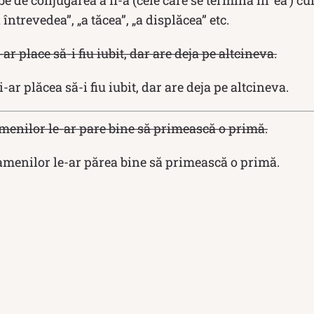
be de conjugarea a II-a (cele care se termină în ‘ea’) cum
 întrevedea”, „a tăcea”, „a displăcea” etc.
ar place să-i fiu iubit, dar are deja pe altcineva.
-ar plăcea să-i fiu iubit, dar are deja pe altcineva.
menilor le-ar pare bine să primească o primă.
menilor le-ar părea bine să primească o primă.