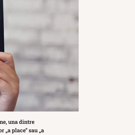
ne, una dintre
r „a place” sau „a