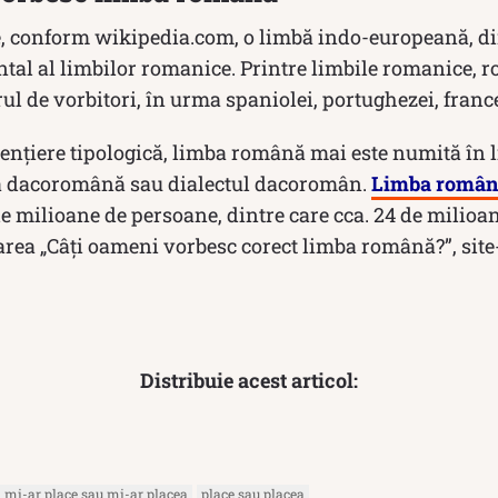
 conform wikipedia.com, o limbă indo-europeană, din 
ntal al limbilor romanice. Printre limbile romanice, 
 de vorbitori, în urma spaniolei, portughezei, francez
ențiere tipologică, limba română mai este numită în l
a dacoromână sau dialectul dacoromân.
Limba român
e milioane de persoane, dintre care cca. 24 de milioa
area „Câți oameni vorbesc corect limba română?”, site
Distribuie acest articol:
mi-ar place sau mi-ar placea
place sau placea