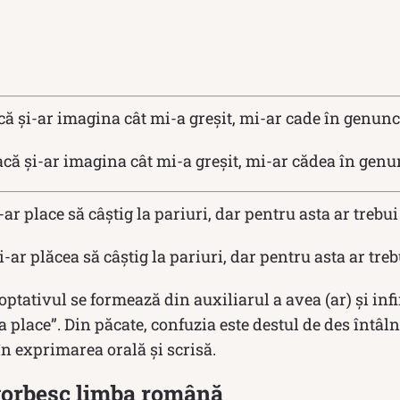
ă și-ar imagina cât mi-a greșit, mi-ar cade în genunc
că și-ar imagina cât mi-a greșit, mi-ar cădea în genu
r place să câştig la pariuri, dar pentru asta ar trebui
-ar plăcea să câştig la pariuri, dar pentru asta ar treb
optativul se formează din auxiliarul a avea (ar) şi infin
„a place”. Din păcate, confuzia este destul de des întâl
în exprimarea orală și scrisă.
vorbesc limba română