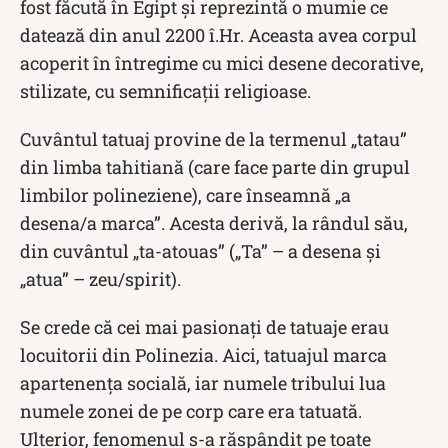
fost făcută în Egipt și reprezintă o mumie ce
datează din anul 2200 î.Hr. Aceasta avea corpul
acoperit în întregime cu mici desene decorative,
stilizate, cu semnificații religioase.
Cuvântul tatuaj provine de la termenul „tatau”
din limba tahitiană (care face parte din grupul
limbilor polineziene), care înseamnă „a
desena/a marca”. Acesta derivă, la rândul său,
din cuvântul „ta-atouas” („Ta” – a desena și
„atua” – zeu/spirit).
Se crede că cei mai pasionați de tatuaje erau
locuitorii din Polinezia. Aici, tatuajul marca
apartenența socială, iar numele tribului lua
numele zonei de pe corp care era tatuată.
Ulterior, fenomenul s-a răspândit pe toate