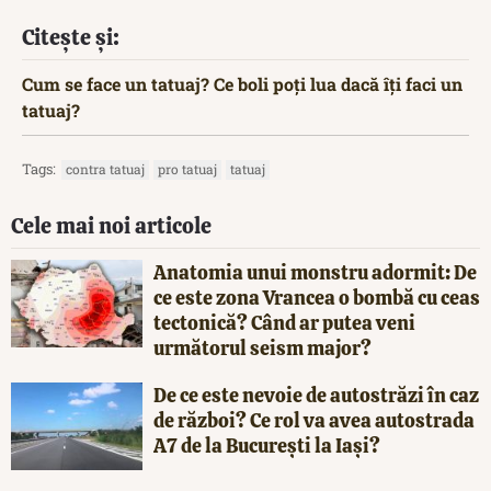
Citește și:
Cum se face un tatuaj? Ce boli poți lua dacă îți faci un
tatuaj?
Tags:
contra tatuaj
pro tatuaj
tatuaj
Cele mai noi articole
Anatomia unui monstru adormit: De
ce este zona Vrancea o bombă cu ceas
tectonică? Când ar putea veni
următorul seism major?
De ce este nevoie de autostrăzi în caz
de război? Ce rol va avea autostrada
A7 de la București la Iași?