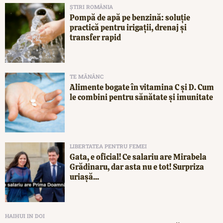
ȘTIRI ROMÂNIA
Pompă de apă pe benzină: soluție
practică pentru irigații, drenaj și
transfer rapid
TE MĂNÂNC
Alimente bogate în vitamina C și D. Cum
le combini pentru sănătate și imunitate
LIBERTATEA PENTRU FEMEI
Gata, e oficial! Ce salariu are Mirabela
Grădinaru, dar asta nu e tot! Surpriza
uriașă...
HAIHUI IN DOI