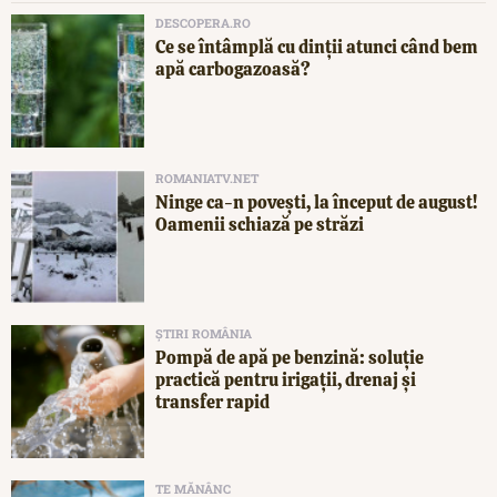
DESCOPERA.RO
Ce se întâmplă cu dinții atunci când bem
apă carbogazoasă?
ROMANIATV.NET
Ninge ca-n povești, la început de august!
Oamenii schiază pe străzi
ȘTIRI ROMÂNIA
Pompă de apă pe benzină: soluție
practică pentru irigații, drenaj și
transfer rapid
TE MĂNÂNC