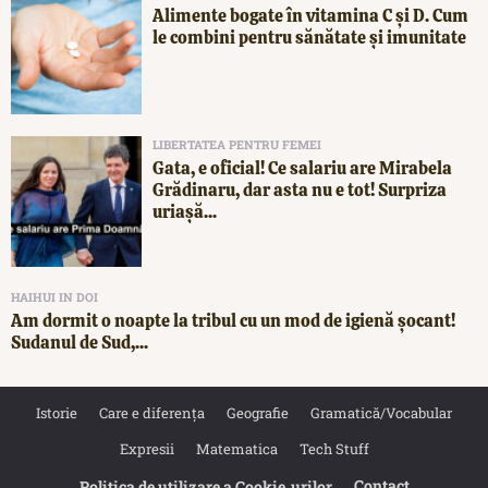
Alimente bogate în vitamina C și D. Cum
le combini pentru sănătate și imunitate
LIBERTATEA PENTRU FEMEI
Gata, e oficial! Ce salariu are Mirabela
Grădinaru, dar asta nu e tot! Surpriza
uriașă...
HAIHUI IN DOI
Am dormit o noapte la tribul cu un mod de igienă șocant!
Sudanul de Sud,...
Istorie
Care e diferența
Geografie
Gramatică/Vocabular
Expresii
Matematica
Tech Stuff
Contact
Politica de utilizare a Cookie‐urilor