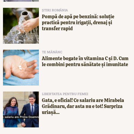
ȘTIRI ROMÂNIA
Pompă de apă pe benzină: soluție
practică pentru irigații, drenaj și
transfer rapid
TE MĂNÂNC
Alimente bogate în vitamina C și D. Cum
le combini pentru sănătate și imunitate
LIBERTATEA PENTRU FEMEI
Gata, e oficial! Ce salariu are Mirabela
Grădinaru, dar asta nu e tot! Surpriza
uriașă...