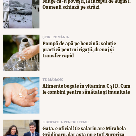
Ninge ca-n povești, la început de august!
Oamenii schiază pe străzi
ȘTIRI ROMÂNIA
Pompă de apă pe benzină: soluție
practică pentru irigații, drenaj și
transfer rapid
TE MĂNÂNC
Alimente bogate în vitamina C și D. Cum
le combini pentru sănătate și imunitate
LIBERTATEA PENTRU FEMEI
Gata, e oficial! Ce salariu are Mirabela
Grădinaru, dar asta nu e tot! Surpriza