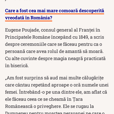
Care a fost cea mai mare comoară descoperită
vreodată în România?
Eugene Poujade, consul general al Franței în
Principatele Române începând cu 1849, a scris
despre ceremoniile care se făceau pentru ca o
persoană care avea rolul de amantă să moară.
Cu alte cuvinte despre magia neagră practicată
în biserică.
„Am fost surprins să aud mai multe călugăriţe
care cântau repetând aproape o oră numele unei
femei. Întrebând-o pe una dintre ele, am aflat că
ele făceau ceea ce se cheamă în Ţara
Românească o priveghere. Ele se rugau la
Dumnezeu pentru moartea persoanei pe care o