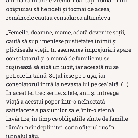
afirma că în acele vremuri bărbații românii nu
obișnuiau să fie fideli și tocmai de aceea,
româncele căutau consolarea altundeva.
„Femeile, doamne, mame, odată devenite soţii,
caută să suplimenteze pustietatea inimii şi
plictiseala vieţii. În asemenea împrejurări apare
consolatorul şi o mamă de familie nu se
ruşinează să aibă un iubit, iar această nu se
petrece în taină. Soţul iese pe o uşă, iar
consolatorul intră la nevasta lui pe cealaltă. (…)
În acest fel trec serile, zilele, anii şi intreagă
viaţă a acestui popor într-o neîncetată
satisfacere a pasiunilor sale, într-o eternă
învârtire, în timp ce obligaţiile sfinte de familie
rămân neîndeplinite”, scria ofiţerul rus în
jurnalul său.