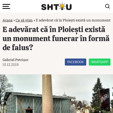
Acasa
»
Ca să știm
»
E adevărat că în Ploieşti există un monument f
E adevărat că în Ploieşti există
un monument funerar în formă
de falus?
Gabriel Petrișor
FACEBOOK
WHATSAPP
10.12.2019