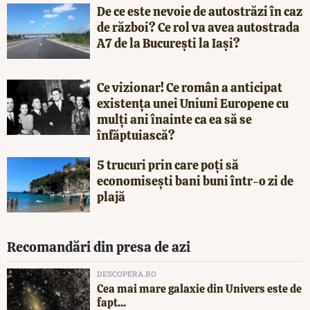
De ce este nevoie de autostrăzi în caz
de război? Ce rol va avea autostrada
A7 de la București la Iași?
Ce vizionar! Ce român a anticipat
existența unei Uniuni Europene cu
mulți ani înainte ca ea să se
înfăptuiască?
5 trucuri prin care poți să
economisești bani buni într-o zi de
plajă
Recomandări din presa de azi
DESCOPERA.RO
Cea mai mare galaxie din Univers este de
fapt...