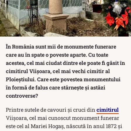
În România sunt mii de monumente funerare
care au în spate o poveste aparte. Cu toate
acestea, cel mai ciudat dintre ele poate fi găsit în
cimitirul Viişoara, cel mai vechi cimitir al
Ploieştiului. Care este povestea monumentului
în formă de falus care stârneşte şi astăzi
controverse?
Printre sutele de cavouri şi cruci din
cimitirul
Viişoara, cel mai cunoscut monument funerar
este cel al Mariei Hogaş, născută în anul 1872 şi