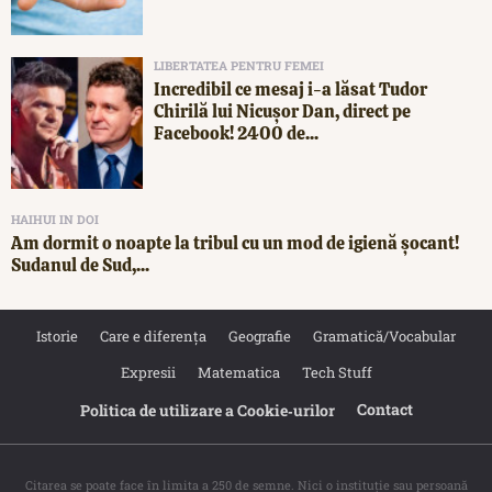
LIBERTATEA PENTRU FEMEI
Incredibil ce mesaj i-a lăsat Tudor
Chirilă lui Nicușor Dan, direct pe
Facebook! 2400 de...
HAIHUI IN DOI
Am dormit o noapte la tribul cu un mod de igienă șocant!
Sudanul de Sud,...
Istorie
Care e diferența
Geografie
Gramatică/Vocabular
Expresii
Matematica
Tech Stuff
Contact
Politica de utilizare a Cookie‐urilor
Citarea se poate face în limita a 250 de semne. Nici o instituţie sau persoană