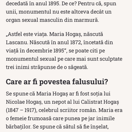
decedată în anul 1895. De ce? Pentru că, spun
unii, monumentul nu este altceva decât un
organ sexual masculin din marmură.
„Astfel este viaţa. Maria Hogaş, născută
Lascanu. Născută în anul 1872, încetată din
viaţă în decembrie 1895“, se poate citi pe
monumentul sexual pe care mai sunt sculptate
trei inimi străpunse de o săgeată.
Care ar fi povestea falusului?
Se spune că Maria Hogaş ar fi fost soţia lui
Nicolae Hogaş, un nepot al lui Calistrat Hogaş
(1847 – 1917), celebrul scriitor român. Maria era
o femeie frumoasă care punea pe jar inimile
bărbaţilor. Se spune că sătul să fie înşelat,