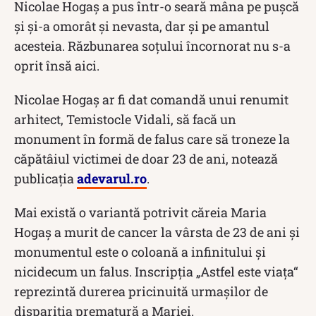
Nicolae Hogaş a pus într-o seară mâna pe puşcă
şi şi-a omorât şi nevasta, dar şi pe amantul
acesteia. Răzbunarea soţului încornorat nu s-a
oprit însă aici.
Nicolae Hogaş ar fi dat comandă unui renumit
arhitect, Temistocle Vidali, să facă un
monument în formă de falus care să troneze la
căpătâiul victimei de doar 23 de ani, notează
publicaţia
adevarul.ro
.
Mai există o variantă potrivit căreia Maria
Hogaş a murit de cancer la vârsta de 23 de ani şi
monumentul este o coloană a infinitului şi
nicidecum un falus. Inscripţia „Astfel este viaţa“
reprezintă durerea pricinuită urmaşilor de
dispariţia prematură a Mariei.