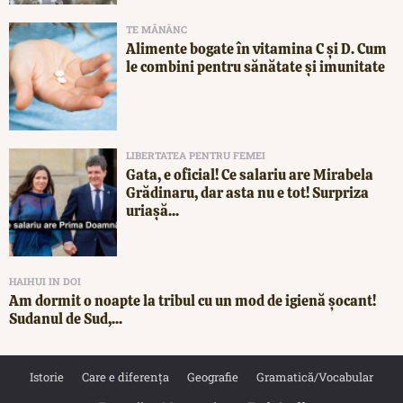
TE MĂNÂNC
Alimente bogate în vitamina C și D. Cum
le combini pentru sănătate și imunitate
LIBERTATEA PENTRU FEMEI
Gata, e oficial! Ce salariu are Mirabela
Grădinaru, dar asta nu e tot! Surpriza
uriașă...
HAIHUI IN DOI
Am dormit o noapte la tribul cu un mod de igienă șocant!
Sudanul de Sud,...
Istorie
Care e diferența
Geografie
Gramatică/Vocabular