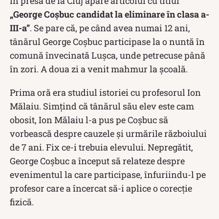
în presa de la Cluj apare articolul cu titlul
„George Coşbuc candidat la eliminare în clasa a-
III-a”
. Se pare că, pe când avea numai 12 ani,
tânărul George Coșbuc participase la o nuntă în
comună învecinată Luşca, unde petrecuse până
în zori. A doua zi a venit mahmur la școală.
Prima oră era studiul istoriei cu profesorul Ion
Mălaiu. Simțind că tânărul său elev este cam
obosit, Ion Mălaiu l-a pus pe Coșbuc să
vorbească despre cauzele şi urmările războiului
de 7 ani. Fix ce-i trebuia elevului. Nepregătit,
George Coşbuc a început să relateze despre
evenimentul la care participase, înfuriindu-l pe
profesor care a încercat să-i aplice o corecție
fizică.