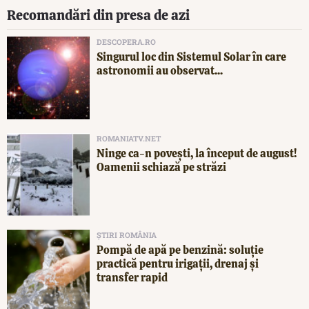
Recomandări din presa de azi
DESCOPERA.RO
Singurul loc din Sistemul Solar în care
astronomii au observat...
ROMANIATV.NET
Ninge ca-n povești, la început de august!
Oamenii schiază pe străzi
ȘTIRI ROMÂNIA
Pompă de apă pe benzină: soluție
practică pentru irigații, drenaj și
transfer rapid