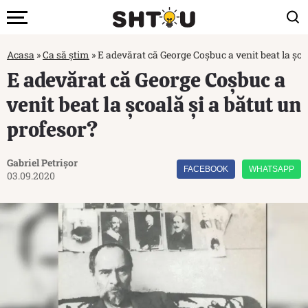
Acasa
»
Ca să știm
»
E adevărat că George Coșbuc a venit beat la șco
E adevărat că George Coșbuc a
venit beat la școală și a bătut un
profesor?
Gabriel Petrișor
FACEBOOK
WHATSAPP
03.09.2020