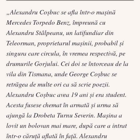
„Alexandru Coşbuc se afla într-o maşină
Mercedes Torpedo Benz, împreună cu
Alexandru Stâlpeanu, un latifundiar din
Teleorman, proprietarul maşinii, probabil şi
singura care circula, în vremea respectivă, pe
drumurile Gorjului. Cei doi se întorceau de la
vila din Tismana, unde George Coşbuc se
retrăgea de multe ori ca să scrie poezii.
Alexandru Coşbuc avea 19 ani şi era student.
Acesta fusese chemat în armată şi urma să
ajungă la Drobeta Turnu Severin. Maşina a
lovit un bolovan mai mare, după care a intrat
într-o căruţă aflată în faţă. Alexandru