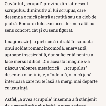
Cuvântul „scrupul” provine din latinescul
scrupulus, diminutiv al lui scrupus, care
desemna o mică piatră ascuțită sau un ciob de
piatră. Romanii foloseau acest termen atât cu
sens concret, cât și cu sens figurat.
Imaginează-ți o pietricică intrată în sandala
unui soldat roman: incomodă, enervantă,
aproape insesizabilă, dar suficientă pentru a
face mersul dificil. Din această imagine s-a
născut valoarea metaforică – „scrupulus”
desemna o neliniște, o îndoială, o mică jenă
interioară care nu te lasă să mergi mai departe
cu ușurință.
Astfel, „a avea scrupule” însemna a fi stânjenit
de o conștiință neliniștită, a avea rețineri