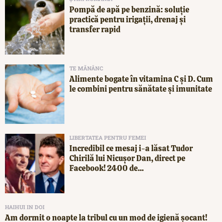
Pompă de apă pe benzină: soluție
practică pentru irigații, drenaj și
transfer rapid
TE MĂNÂNC
Alimente bogate în vitamina C și D. Cum
le combini pentru sănătate și imunitate
LIBERTATEA PENTRU FEMEI
Incredibil ce mesaj i-a lăsat Tudor
Chirilă lui Nicușor Dan, direct pe
Facebook! 2400 de...
HAIHUI IN DOI
Am dormit o noapte la tribul cu un mod de igienă șocant!