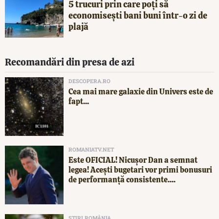
5 trucuri prin care poți să
economisești bani buni într-o zi de
plajă
Recomandări din presa de azi
DESCOPERA.RO
Cea mai mare galaxie din Univers este de
fapt...
ROMANIATV.NET
Este OFICIAL! Nicușor Dan a semnat
legea! Acești bugetari vor primi bonusuri
de performanță consistente....
ȘTIRI ROMÂNIA