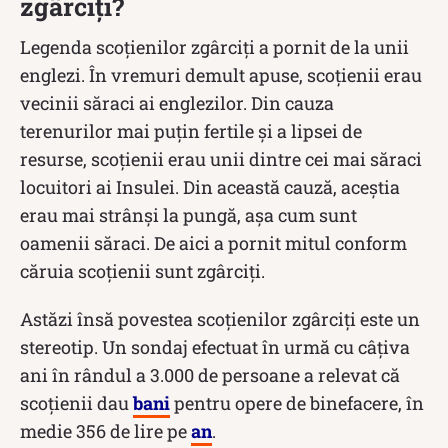
zgârciți?
Legenda scoțienilor zgârciți a pornit de la unii
englezi. În vremuri demult apuse, scoțienii erau
vecinii săraci ai englezilor. Din cauza
terenurilor mai puțin fertile și a lipsei de
resurse, scoțienii erau unii dintre cei mai săraci
locuitori ai Insulei. Din această cauză, aceștia
erau mai strânși la pungă, așa cum sunt
oamenii săraci. De aici a pornit mitul conform
căruia scoțienii sunt zgârciți.
Astăzi însă povestea scoțienilor zgârciți este un
stereotip. Un sondaj efectuat în urmă cu câțiva
ani în rândul a 3.000 de persoane a relevat că
scoţienii dau
bani
pentru opere de binefacere, în
medie 356 de lire pe
an
.