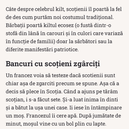
Câte despre celebrul kilt, scoțienii îl poartă la fel
de des cum purtăm noi costumul tradițional.
Bărbații poartă kiltul ecosez (o fustă dintr-o
stofă din lână în carouri şi în culori care variază
în funcţie de familii) doar la sărbători sau la
diferite manifestări patriotice.
Bancuri cu scoțieni zgârciți
Un francez voia să testeze dacă scotienii sunt
chiar așa de zgarciti precum se spune. Așa că a
decis să plece în Scoția. Când a ajuns pe tărâm
scoțian, i s-a făcut sete. Și-a luat inima în dinti
și a bătut la ușa unei case. Ii iese în întâmpinare
un moș. Francezul îi cere apă. După jumătate de
minut, moșul vine cu un bol plin cu lapte.