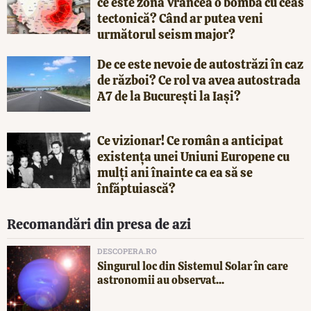
ce este zona Vrancea o bombă cu ceas
tectonică? Când ar putea veni
următorul seism major?
De ce este nevoie de autostrăzi în caz
de război? Ce rol va avea autostrada
A7 de la București la Iași?
Ce vizionar! Ce român a anticipat
existența unei Uniuni Europene cu
mulți ani înainte ca ea să se
înfăptuiască?
Recomandări din presa de azi
DESCOPERA.RO
Singurul loc din Sistemul Solar în care
astronomii au observat...