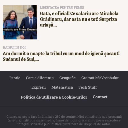
LIBERTATEA PENTRU FEMEI
Gata, e oficial! Ce salariu are Mirabela
Grădinaru, dar asta nu e tot! Surpriza
uriașă...
HAIHUI IN DOI
Am dormit o noapte la tribul cu un mod de igienă șocant!
Sudanul de Sud,...
Istorie
Care e diferența
Geografie
Gramatică/Vocabular
Expresii
Matematica
Tech Stuff
Contact
Politica de utilizare a Cookie‐urilor
Citarea se poate face în limita a 250 de semne. Nici o instituţie sau persoană
(site-uri, instituţii mass-media, firme de monitorizare) nu poate reproduce
integral scrierile publicistice purtătoare de Drepturi de Autor.