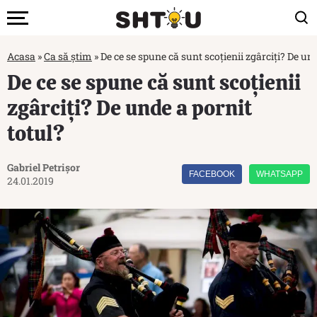
Acasa
»
Ca să știm
»
De ce se spune că sunt scoțienii zgârciți? De und
De ce se spune că sunt scoțienii
zgârciți? De unde a pornit
totul?
Gabriel Petrișor
FACEBOOK
WHATSAPP
24.01.2019