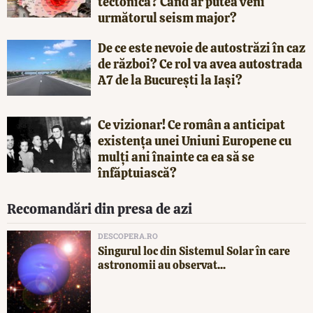
tectonică? Când ar putea veni
următorul seism major?
De ce este nevoie de autostrăzi în caz
de război? Ce rol va avea autostrada
A7 de la București la Iași?
Ce vizionar! Ce român a anticipat
existența unei Uniuni Europene cu
mulți ani înainte ca ea să se
înfăptuiască?
Recomandări din presa de azi
DESCOPERA.RO
Singurul loc din Sistemul Solar în care
astronomii au observat...