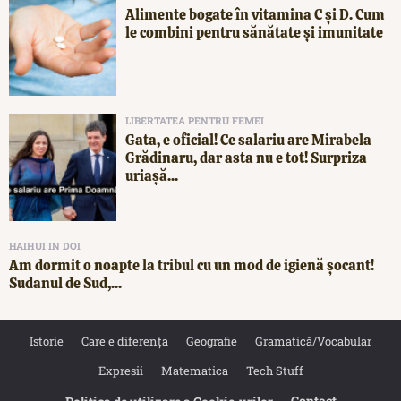
Alimente bogate în vitamina C și D. Cum
le combini pentru sănătate și imunitate
LIBERTATEA PENTRU FEMEI
Gata, e oficial! Ce salariu are Mirabela
Grădinaru, dar asta nu e tot! Surpriza
uriașă...
HAIHUI IN DOI
Am dormit o noapte la tribul cu un mod de igienă șocant!
Sudanul de Sud,...
Istorie
Care e diferența
Geografie
Gramatică/Vocabular
Expresii
Matematica
Tech Stuff
Contact