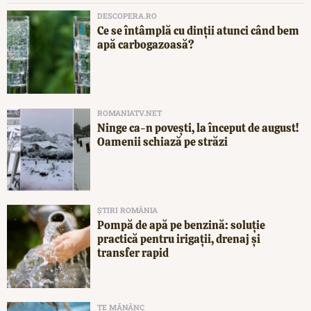
DESCOPERA.RO
Ce se întâmplă cu dinții atunci când bem
apă carbogazoasă?
ROMANIATV.NET
Ninge ca-n povești, la început de august!
Oamenii schiază pe străzi
ȘTIRI ROMÂNIA
Pompă de apă pe benzină: soluție
practică pentru irigații, drenaj și
transfer rapid
TE MĂNÂNC