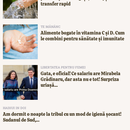
transfer rapid
TE MĂNÂNC
Alimente bogate în vitamina C și D. Cum
le combini pentru sănătate și imunitate
LIBERTATEA PENTRU FEMEI
Gata, e oficial! Ce salariu are Mirabela
Grădinaru, dar asta nu e tot! Surpriza
uriașă...
HAIHUI IN DOI
Am dormit o noapte la tribul cu un mod de igienă șocant!
Sudanul de Sud,...