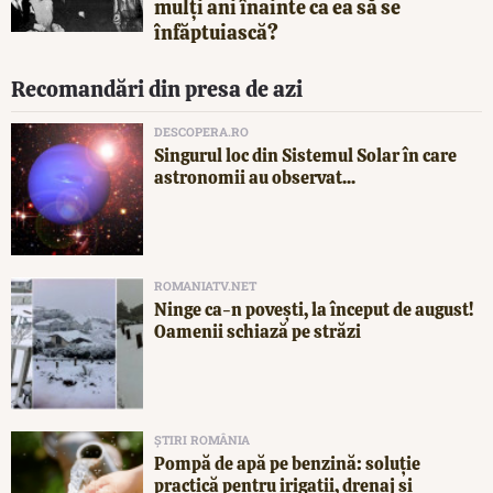
mulți ani înainte ca ea să se
înfăptuiască?
Recomandări din presa de azi
DESCOPERA.RO
Singurul loc din Sistemul Solar în care
astronomii au observat...
ROMANIATV.NET
Ninge ca-n povești, la început de august!
Oamenii schiază pe străzi
ȘTIRI ROMÂNIA
Pompă de apă pe benzină: soluție
practică pentru irigații, drenaj și