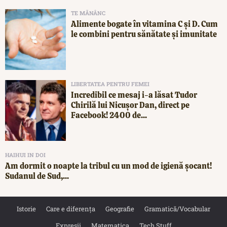
TE MĂNÂNC
Alimente bogate în vitamina C și D. Cum
le combini pentru sănătate și imunitate
LIBERTATEA PENTRU FEMEI
Incredibil ce mesaj i-a lăsat Tudor
Chirilă lui Nicușor Dan, direct pe
Facebook! 2400 de...
HAIHUI IN DOI
Am dormit o noapte la tribul cu un mod de igienă șocant!
Sudanul de Sud,...
Istorie
Care e diferența
Geografie
Gramatică/Vocabular
Expresii
Matematica
Tech Stuff