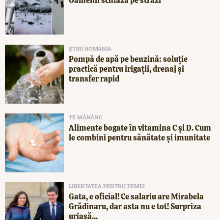
Oamenii schiază pe străzi
ȘTIRI ROMÂNIA
Pompă de apă pe benzină: soluție
practică pentru irigații, drenaj și
transfer rapid
TE MĂNÂNC
Alimente bogate în vitamina C și D. Cum
le combini pentru sănătate și imunitate
LIBERTATEA PENTRU FEMEI
Gata, e oficial! Ce salariu are Mirabela
Grădinaru, dar asta nu e tot! Surpriza
uriașă...