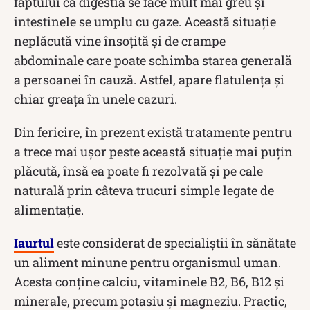
faptului că digestia se face mult mai greu și
intestinele se umplu cu gaze. Această situație
neplăcută vine însoțită și de crampe
abdominale care poate schimba starea generală
a persoanei în cauză. Astfel, apare flatulența și
chiar greața în unele cazuri.
Din fericire, în prezent există tratamente pentru
a trece mai ușor peste această situație mai puțin
plăcută, însă ea poate fi rezolvată și pe cale
naturală prin câteva trucuri simple legate de
alimentație.
Iaurtul
este considerat de specialiștii în sănătate
un aliment minune pentru organismul uman.
Acesta conţine calciu, vitaminele B2, B6, B12 şi
minerale, precum potasiu şi magneziu. Practic,