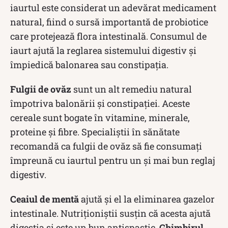
iaurtul este considerat un adevărat medicament
natural, fiind o sursă importantă de probiotice
care protejează flora intestinală. Consumul de
iaurt ajută la reglarea sistemului digestiv și
împiedică balonarea sau constipația.
Fulgii de ovăz
sunt un alt remediu natural
împotriva balonării și constipației. Aceste
cereale sunt bogate în vitamine, minerale,
proteine şi fibre. Specialiștii în sănătate
recomandă ca fulgii de ovăz să fie consumați
împreună cu iaurtul pentru un și mai bun reglaj
digestiv.
Ceaiul de mentă
ajută și el la eliminarea gazelor
intestinale. Nutriționiștii susțin că acesta ajută
digestia și este un bun antispastic.
Ghimbirul