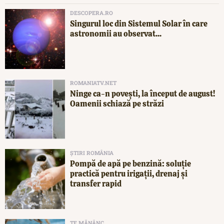
DESCOPERA.RO
Singurul loc din Sistemul Solar în care
astronomii au observat...
ROMANIATV.NET
Ninge ca-n povești, la început de august!
Oamenii schiază pe străzi
ȘTIRI ROMÂNIA
Pompă de apă pe benzină: soluție
practică pentru irigații, drenaj și
transfer rapid
TE MĂNÂNC