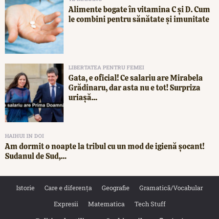
Alimente bogate în vitamina C și D. Cum
le combini pentru sănătate și imunitate
LIBERTATEA PENTRU FEMEI
Gata, e oficial! Ce salariu are Mirabela
Grădinaru, dar asta nu e tot! Surpriza
uriașă...
HAIHUI IN DOI
Am dormit o noapte la tribul cu un mod de igienă șocant!
Sudanul de Sud,...
Istorie
Care e diferența
Geografie
Gramatică/Vocabular
Expresii
Matematica
Tech Stuff