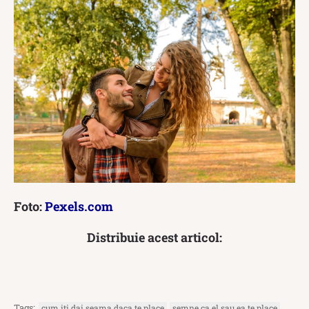
Foto:
Pexels.com
Distribuie acest articol:
Tags:
cum iti dai seama daca te place
semne ca el sau ea te place