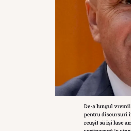
De-a lungul vremii,
pentru discursuri i
reușit să își lase 
sprânceană la singu