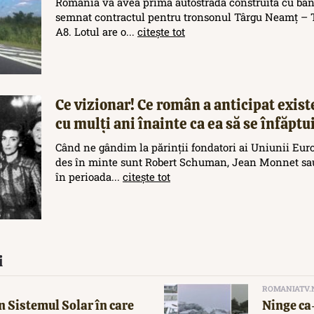
România va avea prima autostradă construită cu ban
semnat contractul pentru tronsonul Târgu Neamț – T
A8. Lotul are o...
citește tot
Ce vizionar! Ce român a anticipat exis
cu mulți ani înainte ca ea să se înfăptu
Când ne gândim la părinții fondatori ai Uniunii Eur
des în minte sunt Robert Schuman, Jean Monnet sau
în perioada...
citește tot
i
ROMANIATV.
n Sistemul Solar în care
Ninge ca-