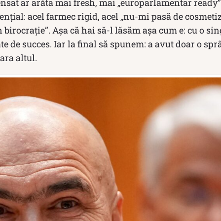
ensat ar arăta mai fresh, mai „europarlamentar ready”
ențial: acel farmec rigid, acel „nu-mi pasă de cosmetiz
in birocrație”. Așa că hai să-l lăsăm așa cum e: cu o s
 de succes. Iar la final să spunem: a avut doar o spr
ra altul.