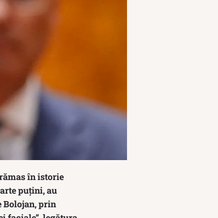
rămas în istorie
arte puțini, au
 Bolojan, prin
i faciale”, legătura