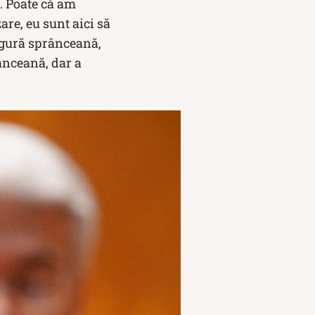
. Poate că am
are, eu sunt aici să
ingură sprânceană,
ânceană, dar a