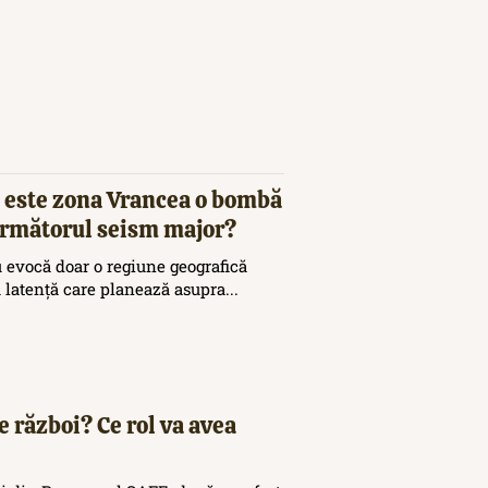
 este zona Vrancea o bombă
 următorul seism major?
 evocă doar o regiune geografică
ă latență care planează asupra...
e război? Ce rol va avea