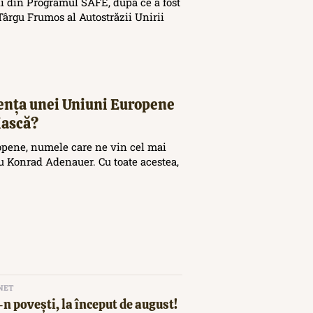
i din Programul SAFE, după ce a fost
ârgu Frumos al Autostrăzii Unirii
tența unei Uniuni Europene
iască?
opene, numele care ne vin cel mai
 Konrad Adenauer. Cu toate acestea,
NET
n povești, la început de august!