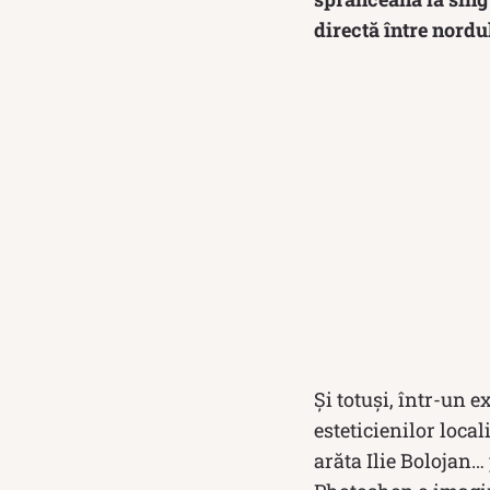
directă între nordul
Și totuși, într-un 
esteticienilor local
arăta Ilie Bolojan…