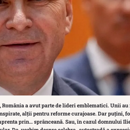
 România a avut parte de lideri emblematici. Unii au 
nspirate, alții pentru reforme curajoase. Dar puțini, fo
amprenta prin… sprânceană. Sau, în cazul domnului Ilie
lar. Da, vorbim despre celebra „autostradă a expresie