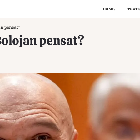
HOME
TOATE
an pensat?
Bolojan pensat?