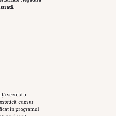
strată.
nță secretă a
 estetică: cum ar
icat în programul