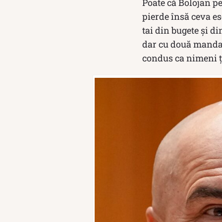
Poate că Bolojan p
pierde însă ceva es
tai din bugete și d
dar cu două mandate
condus ca nimeni ța