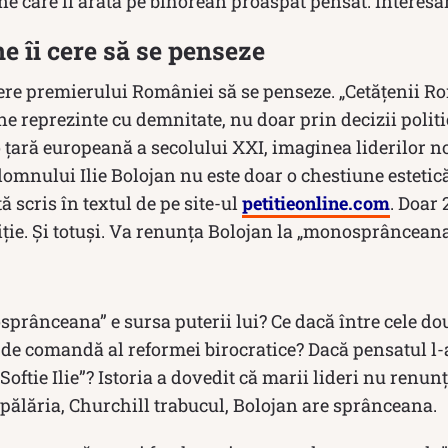
 care îl arată pe bihorean proaspăt pensat. Interesan
ne îi cere să se penseze
 cere premierului României să se penseze. „Cetățenii 
e reprezinte cu demnitate, nu doar prin decizii politic
o țară europeană a secolului XXI, imaginea liderilor no
nului Ilie Bolojan nu este doar o chestiune estetică,
tă scris în textul de pe site-ul
petitieonline.com
. Doar
ție. Și totuși. Va renunța Bolojan la „monosprânceana
prânceana” e sursa puterii lui? Ce dacă între cele d
l de comandă al reformei birocratice? Dacă pensatul l
Softie Ilie”? Istoria a dovedit că marii lideri nu renun
pălăria, Churchill trabucul, Bolojan are sprânceana.