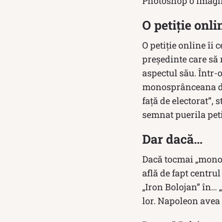
Photoshop o imagine
O petiție onli
O petiție online îi
președinte care să n
aspectul său. Într-
monosprânceana dom
față de electorat”, s
semnat puerila peti
Dar dacă…
Dacă tocmai „monos
află de fapt centru
„Iron Bolojan” în… „
lor. Napoleon avea 