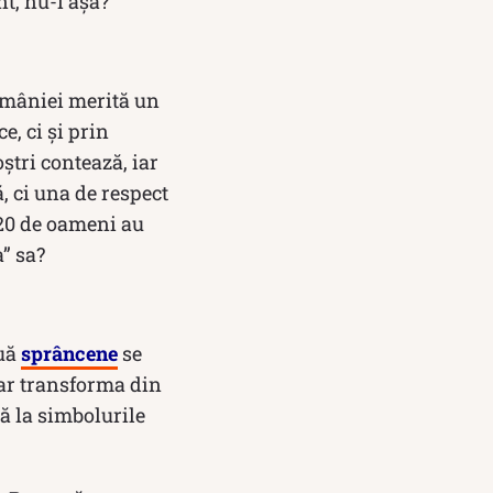
t, nu-i așa?
României merită un
e, ci și prin
ștri contează, iar
 ci una de respect
 20 de oameni au
” sa?
ouă
sprâncene
se
-ar transforma din
ță la simbolurile