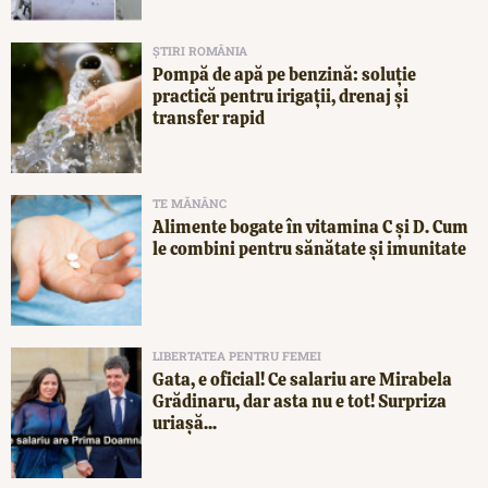
ȘTIRI ROMÂNIA
Pompă de apă pe benzină: soluție
practică pentru irigații, drenaj și
transfer rapid
TE MĂNÂNC
Alimente bogate în vitamina C și D. Cum
le combini pentru sănătate și imunitate
LIBERTATEA PENTRU FEMEI
Gata, e oficial! Ce salariu are Mirabela
Grădinaru, dar asta nu e tot! Surpriza
uriașă...