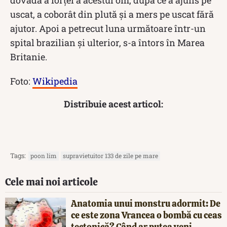
dovadă a forței a acestui om, după ce a ajuns pe
uscat, a coborât din plută și a mers pe uscat fără
ajutor. Apoi a petrecut luna următoare într-un
spital brazilian și ulterior, s-a întors în Marea
Britanie.
Foto:
Wikipedia
Distribuie acest articol:
Tags:
poon lim
supravietuitor 133 de zile pe mare
Cele mai noi articole
Anatomia unui monstru adormit: De
ce este zona Vrancea o bombă cu ceas
tectonică? Când ar putea veni