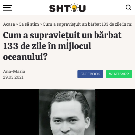
Acasa
»
Ca să știm
»
Cum a supraviețuit un bărbat 133 de zile în mij
Cum a supraviețuit un bărbat
133 de zile în mijlocul
oceanului?
Ana-Maria
FACEBOOK
WHATSAPP
29.03.2021