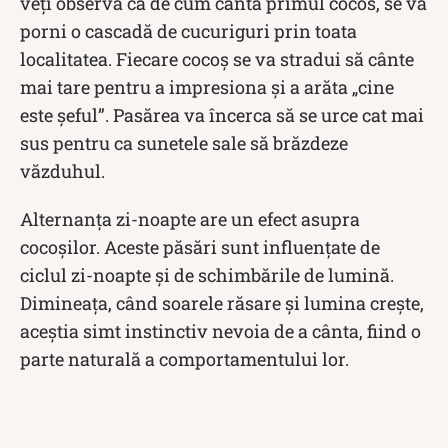
veți observa ca de cum canta primul cocos, se va
porni o cascadă de cucuriguri prin toata
localitatea. Fiecare cocoș se va stradui să cânte
mai tare pentru a impresiona și a arăta „cine
este șeful”. Pasărea va încerca să se urce cat mai
sus pentru ca sunetele sale să brăzdeze
văzduhul.
Alternanța zi-noapte are un efect asupra
cocoșilor. Aceste păsări sunt influențate de
ciclul zi-noapte și de schimbările de lumină.
Dimineața, când soarele răsare și lumina crește,
aceștia simt instinctiv nevoia de a cânta, fiind o
parte naturală a comportamentului lor.