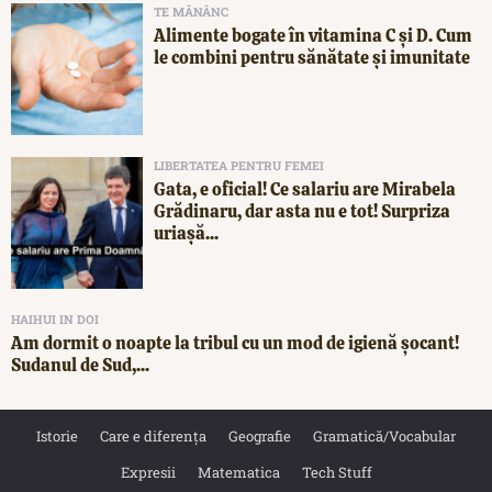
TE MĂNÂNC
Alimente bogate în vitamina C și D. Cum
le combini pentru sănătate și imunitate
LIBERTATEA PENTRU FEMEI
Gata, e oficial! Ce salariu are Mirabela
Grădinaru, dar asta nu e tot! Surpriza
uriașă...
HAIHUI IN DOI
Am dormit o noapte la tribul cu un mod de igienă șocant!
Sudanul de Sud,...
Istorie
Care e diferența
Geografie
Gramatică/Vocabular
Expresii
Matematica
Tech Stuff