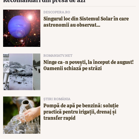
Recomandări din presa de azi
DESCOPERA.RO
Singurul loc din Sistemul Solar în care
astronomii au observat...
ROMANIATV.NET
Ninge ca-n povești, la început de august!
Oamenii schiază pe străzi
ȘTIRI ROMÂNIA
Pompă de apă pe benzină: soluție
practică pentru irigații, drenaj și
transfer rapid