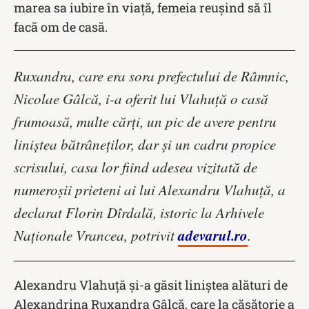
marea sa iubire în viață, femeia reușind să îl
facă om de casă.
Ruxandra, care era sora prefectului de Râmnic,
Nicolae Gâlcă, i-a oferit lui Vlahuţă o casă
frumoasă, multe cărţi, un pic de avere pentru
liniştea bătrâneţilor, dar şi un cadru propice
scrisului, casa lor fiind adesea vizitată de
numeroşii prieteni ai lui Alexandru Vlahuţă, a
declarat Florin Dîrdală, istoric la Arhivele
adevarul.ro
Naţionale Vrancea, potrivit
.
Alexandru Vlahuță și-a găsit liniștea alături de
Alexandrina Ruxandra Gâlcă, care la căsătorie a