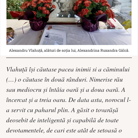
Alexandru Vlahuță, alături de soția lui, Alexandrina Ruxandra Gâlcă.
Vlahuţă îşi căutase pacea inimii si a căminului
(…) o căutase în două rânduri. Nimerise rău
sau mediocru şi întâia oară şi a doua oară. A
încercat şi a treia oara. De data asta, norocul l-
a servit cu paharul plin. A găsit o tovarăşă
deosebit de inteligentă şi capabilă de toate
devotamentele, de cari este atât de setoasă o