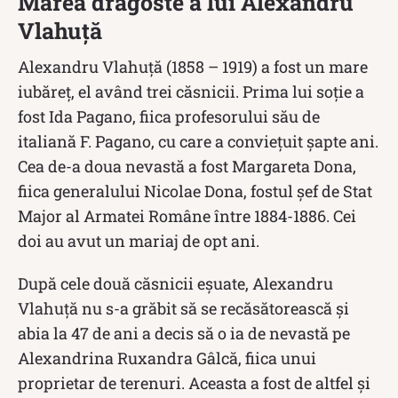
Marea dragoste a lui Alexandru
Vlahuță
Alexandru Vlahuță (1858 – 1919) a fost un mare
iubăreț, el având trei căsnicii. Prima lui soție a
fost Ida Pagano, fiica profesorului său de
italiană F. Pagano, cu care a conviețuit șapte ani.
Cea de-a doua nevastă a fost Margareta Dona,
fiica generalului Nicolae Dona, fostul şef de Stat
Major al Armatei Române între 1884-1886. Cei
doi au avut un mariaj de opt ani.
După cele două căsnicii eșuate, Alexandru
Vlahuță nu s-a grăbit să se recăsătorească și
abia la 47 de ani a decis să o ia de nevastă pe
Alexandrina Ruxandra Gâlcă, fiica unui
proprietar de terenuri. Aceasta a fost de altfel și