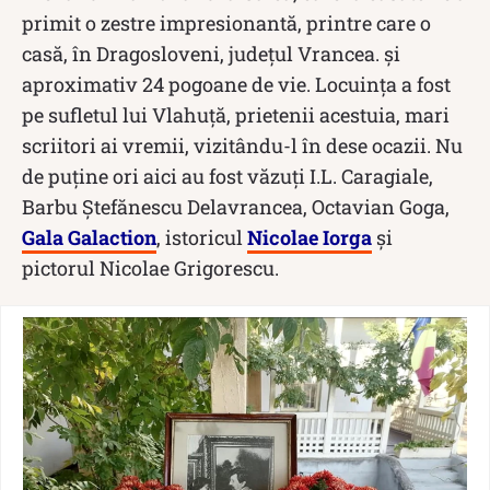
primit o zestre impresionantă, printre care o
casă, în Dragosloveni, județul Vrancea. și
aproximativ 24 pogoane de vie. Locuința a fost
pe sufletul lui Vlahuță, prietenii acestuia, mari
scriitori ai vremii, vizitându-l în dese ocazii. Nu
de puține ori aici au fost văzuți I.L. Caragiale,
Barbu Ştefănescu Delavrancea, Octavian Goga,
Gala Galaction
, istoricul
Nicolae Iorga
şi
pictorul Nicolae Grigorescu.