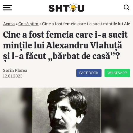
Acasa
»
Ca să știm
»
Cine a fost femeia care i-a sucit mințile lui Ale
Cine a fost femeia care i-a sucit
mințile lui Alexandru Vlahuță
și l-a făcut „bărbat de casă”?
Sorin Florea
FACEBOOK
WHATSAPP
12.01.2023