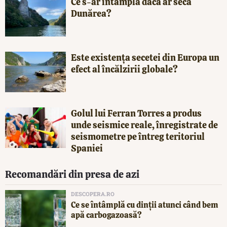
Ce s-ar întâmpla dacă ar seca
Dunărea?
Este existența secetei din Europa un
efect al încălzirii globale?
Golul lui Ferran Torres a produs
unde seismice reale, înregistrate de
seismometre pe întreg teritoriul
Spaniei
Recomandări din presa de azi
DESCOPERA.RO
Ce se întâmplă cu dinții atunci când bem
apă carbogazoasă?