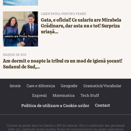
LIBERTATEA PENTRU FEMEI
Gata, e oficial! Ce salariu are Mirabela
Grădinaru, dar asta nu e tot! Surpriza
uriașă...
HAIHUI IN DOI
Am dormit o noapte la tribul cu un mod de igienă șocant!
Sudanul de Sud,...
Istorie
Care e diferența
Geografie
Gramatică/Vocabular
Expresii
Matematica
Tech Stuff
Contact
Politica de utilizare a Cookie‐urilor
Citarea se poate face în limita a 250 de semne. Nici o instituţie sau persoană
(site-uri, instituţii mass-media, firme de monitorizare) nu poate reproduce