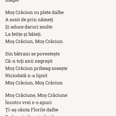
Moș Crăciun cu plete dalbe
A sosit de prin nămeţi
Şi aduce daruri multe
La fetiţe şi băieţi.
Moş Crăciun, Moş Crăciun.
Din bătrani se povesteşte
Că-n toţi anii negreşit
Moş Crăciun pribeag soseşte
Niciodată n-a lipsit
Moş Crăciun, Moş Crăciun
Moş Crăciune, Moș Crăciune
Încotro vrei s-o apuci
Ţi-aş cânta Florile dalbe