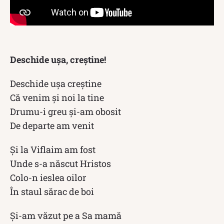
Deschide ușa, creștine!
Deschide uşa creştine
Că venim şi noi la tine
Drumu-i greu şi-am obosit
De departe am venit
Şi la Viflaim am fost
Unde s-a născut Hristos
Colo-n ieslea oilor
În staul sărac de boi
Şi-am văzut pe a Sa mamă