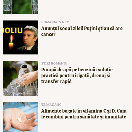
ROMANIATV.NET
Anunţul şoc al zilei! Puţini ştiau că are
cancer
ȘTIRI ROMÂNIA
Pompă de apă pe benzină: soluție
practică pentru irigații, drenaj și
transfer rapid
TE MĂNÂNC
Alimente bogate în vitamina C și D. Cum
le combini pentru sănătate și imunitate