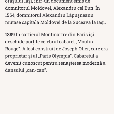
orașului Iaşi, într-un document emis de
domnitorul Moldovei, Alexandru cel Bun. În
1564, domnitorul Alexandru Lăpuşneanu
mutase capitala Moldovei de la Suceava la Iași.
1889
În cartierul Montmartre din Paris își
deschide porțile celebrul cabaret „Moulin
Rouge”. A fost construit de Joseph Oller, care era
proprietar și al „Paris Olympia”. Cabaretul a
devenit cunoscut pentru renașterea modernă a
dansului „can-can”.