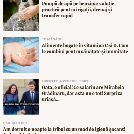
Pompă de apă pe benzină: soluție
practică pentru irigații, drenaj și
transfer rapid
TE MĂNÂNC
Alimente bogate în vitamina C și D. Cum
le combini pentru sănătate și imunitate
LIBERTATEA PENTRU FEMEI
Gata, e oficial! Ce salariu are Mirabela
Grădinaru, dar asta nu e tot! Surpriza
uriașă...
HAIHUI IN DOI
Am dormit o noapte la tribul cu un mod de igienă șocant!