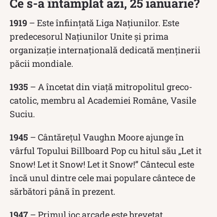
Ce s-a întâmplat azi, 25 ianuarie?
1919
– Este înființată Liga Națiunilor. Este
predecesorul Națiunilor Unite și prima
organizație internațională dedicată menținerii
păcii mondiale.
1935
– A încetat din viață mitropolitul greco-
catolic, membru al Academiei Române, Vasile
Suciu.
1945
– Cântărețul Vaughn Moore ajunge în
vârful Topului Billboard Pop cu hitul său „Let it
Snow! Let it Snow! Let it Snow!” Cântecul este
încă unul dintre cele mai populare cântece de
sărbători până în prezent.
1947
– Primul joc arcade este brevetat.