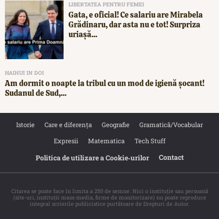
LIBERTATEA PENTRU FEMEI
Gata, e oficial! Ce salariu are Mirabela
Grădinaru, dar asta nu e tot! Surpriza
uriașă...
HAIHUI IN DOI
Am dormit o noapte la tribul cu un mod de igienă șocant!
Sudanul de Sud,...
Istorie
Care e diferența
Geografie
Gramatică/Vocabular
Expresii
Matematica
Tech Stuff
Contact
Politica de utilizare a Cookie‐urilor
Citarea se poate face în limita a 250 de semne. Nici o instituţie sau persoană
(site-uri, instituţii mass-media, firme de monitorizare) nu poate reproduce
integral scrierile publicistice purtătoare de Drepturi de Autor.