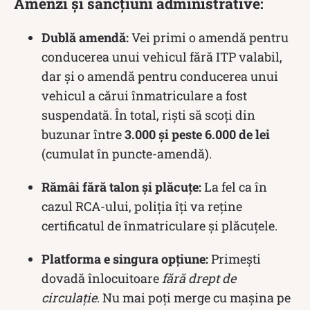
Amenzi și sancțiuni administrative:
Dublă amendă:
Vei primi o amendă pentru
conducerea unui vehicul fără ITP valabil,
dar și o amendă pentru conducerea unui
vehicul a cărui înmatriculare a fost
suspendată. În total, riști să scoți din
buzunar între
3.000 și peste 6.000 de lei
(cumulat în puncte-amendă).
Rămâi fără talon și plăcuțe:
La fel ca în
cazul RCA-ului, poliția îți va reține
certificatul de înmatriculare și plăcuțele.
Platforma e singura opțiune:
Primești
dovadă înlocuitoare
fără drept de
circulație
. Nu mai poți merge cu mașina pe