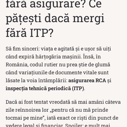
fără asigurare? Ce
pățești dacă mergi
fără ITP?
Să fim sinceri: viața e agitată și e ușor să uiți
când expiră hârțogăria mașinii. Însă, în
România, codul rutier nu prea știe de glumă
când variațiunile de documente vitale sunt
lăsate la voia întâmplării:
asigurarea RCA
și
inspecția tehnică periodică (ITP)
.
Dacă ai fost tentat vreodată să mai amâni câteva
zile reînnoirea lor „pentru că nu mă prinde
tocmai pe mine”, iată exact ce riști din punct de
vedere legal și financiar. Spoiler: e mult mai