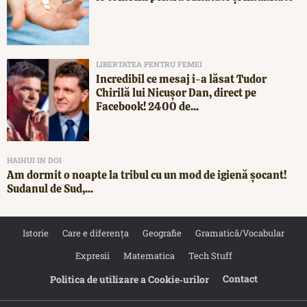
LIBERTATEA PENTRU FEMEI
Incredibil ce mesaj i-a lăsat Tudor
Chirilă lui Nicușor Dan, direct pe
Facebook! 2400 de...
HAIHUI IN DOI
Am dormit o noapte la tribul cu un mod de igienă șocant!
Sudanul de Sud,...
Istorie
Care e diferența
Geografie
Gramatică/Vocabular
Expresii
Matematica
Tech Stuff
Contact
Politica de utilizare a Cookie‐urilor