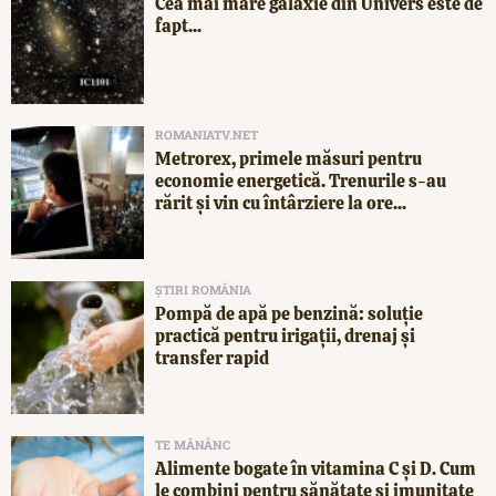
Cea mai mare galaxie din Univers este de
fapt...
ROMANIATV.NET
Metrorex, primele măsuri pentru
economie energetică. Trenurile s-au
rărit și vin cu întârziere la ore...
ȘTIRI ROMÂNIA
Pompă de apă pe benzină: soluție
practică pentru irigații, drenaj și
transfer rapid
TE MĂNÂNC
Alimente bogate în vitamina C și D. Cum
le combini pentru sănătate și imunitate