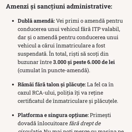
Amenzi și sancțiuni administrative:
Dublă amendă:
Vei primi o amendă pentru
conducerea unui vehicul fără ITP valabil,
dar și o amendă pentru conducerea unui
vehicul a cărui înmatriculare a fost
suspendată. În total, riști să scoți din
buzunar între
3.000 și peste 6.000 de lei
(cumulat în puncte-amendă).
Rămâi fără talon și plăcuțe:
La fel ca în
cazul RCA-ului, poliția îți va reține
certificatul de înmatriculare și plăcuțele.
Platforma e singura opțiune:
Primești
dovadă înlocuitoare
fără drept de
circulație
. Nu mai poți merge cu mașina pe