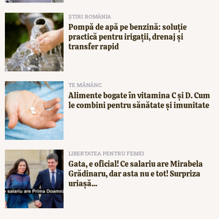
ȘTIRI ROMÂNIA
Pompă de apă pe benzină: soluție
practică pentru irigații, drenaj și
transfer rapid
TE MĂNÂNC
Alimente bogate în vitamina C și D. Cum
le combini pentru sănătate și imunitate
LIBERTATEA PENTRU FEMEI
Gata, e oficial! Ce salariu are Mirabela
Grădinaru, dar asta nu e tot! Surpriza
uriașă...