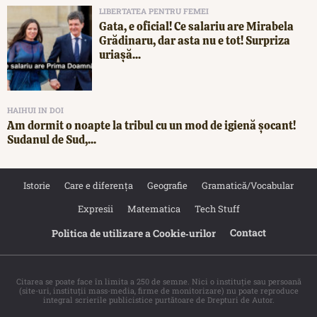
LIBERTATEA PENTRU FEMEI
Gata, e oficial! Ce salariu are Mirabela
Grădinaru, dar asta nu e tot! Surpriza
uriașă...
HAIHUI IN DOI
Am dormit o noapte la tribul cu un mod de igienă șocant!
Sudanul de Sud,...
Istorie
Care e diferența
Geografie
Gramatică/Vocabular
Expresii
Matematica
Tech Stuff
Contact
Politica de utilizare a Cookie‐urilor
Citarea se poate face în limita a 250 de semne. Nici o instituţie sau persoană
(site-uri, instituţii mass-media, firme de monitorizare) nu poate reproduce
integral scrierile publicistice purtătoare de Drepturi de Autor.