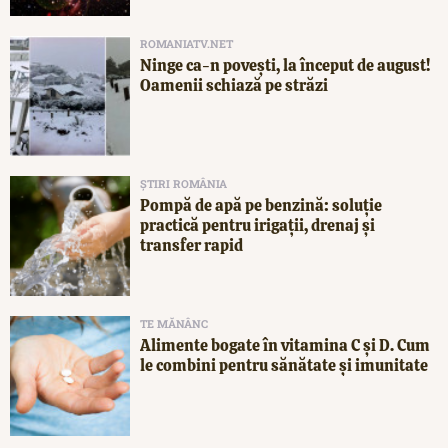
ROMANIATV.NET
Ninge ca-n povești, la început de august!
Oamenii schiază pe străzi
ȘTIRI ROMÂNIA
Pompă de apă pe benzină: soluție
practică pentru irigații, drenaj și
transfer rapid
TE MĂNÂNC
Alimente bogate în vitamina C și D. Cum
le combini pentru sănătate și imunitate