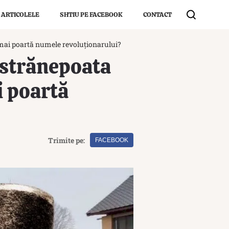
 ARTICOLELE
SHTIU PE FACEBOOK
CONTACT
 mai poartă numele revoluționarului?
-strănepoata
i poartă
Trimite pe:
FACEBOOK