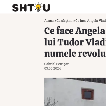
Acasa
»
Ca să știm
»
Ce face Angela Vlad
Ce face Angela
lui Tudor Vlad
numele revolu
Gabriel Petrișor
03.06.2024