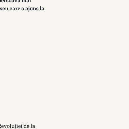
 persoană mai
cu care a ajuns la
evoluției de la