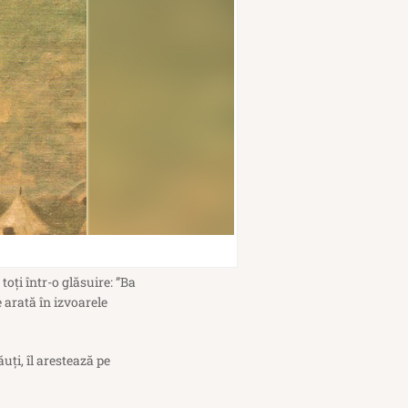
toţi într-o glăsuire: ”Ba
 arată în izvoarele
ţi, îl arestează pe