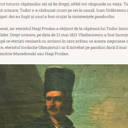
t tuturor căpitanilor săi să fie drepți, altfel vor răspunde cu viața. To
ept urmare, Tudor s-a răzbunat crunt pe cei în cauză. Ioan Urdăreanu a
ăpat: doi au fugit şi unul a fost cruţat la insistenţele pandurilor.
erat, iar eteristul Hagi Prodan a obținut de la căpitanii lui Tudor înscr
lider. Drept urmare, pe data de 21 mai 1821 Vladimirescu a fost înconjur
upă ce eteriști veniseră cu scrisori în care arătau ca acesta negociase 
rice, eteristul Iordache Olimpiotul i-ar fi întrebat pe panduri dacă îl m
 Dimitrie Macedonski sau Hagi Prodan.