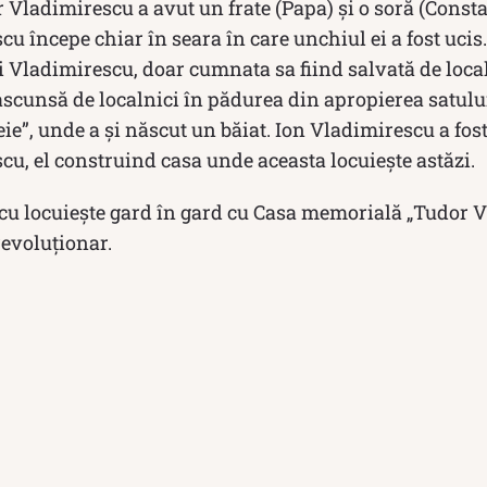
 Vladimirescu a avut un frate (Papa) și o soră (Const
u începe chiar în seara în care unchiul ei a fost ucis. 
lui Vladimirescu, doar cumnata sa fiind salvată de loca
 ascunsă de localnici în pădurea din apropierea satulu
ie”, unde a şi născut un băiat. Ion Vladimirescu a fos
u, el construind casa unde aceasta locuieşte astăzi.
u locuieşte gard în gard cu Casa memorială „Tudor 
revoluţionar.