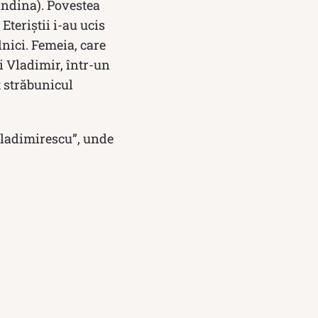
andina). Povestea
Eteriştii i-au ucis
lnici. Femeia, care
i Vladimir, într-un
t străbunicul
Vladimirescu”, unde