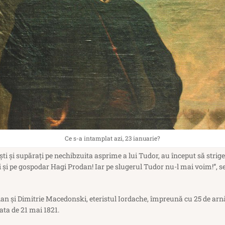
Ce s-a intamplat azi, 23 ianuarie?
şti şi supăraţi pe nechibzuita asprime a lui Tudor, au început să strige 
i pe gospodar Hagi Prodan! Iar pe slugerul Tudor nu-l mai voim!”, se
an şi Dimitrie Macedonski, eteristul Iordache, împreună cu 25 de arnău
ta de 21 mai 1821.