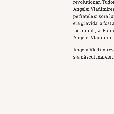
revoluţionar. Tudor
Angelei Vladimiresc
pe fratele şi sora 
era gravidă, a fost
loc numit „La Borde
Angelei Vladimiresc
Angela Vladimiresc
s-a născut marele 