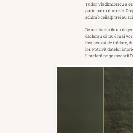
Tudor Vladimirescu a ceru
puțin patru dintre ei. Dr
schimb ceilalți trei au sc
De aici lucrurile au degen
declarau că nu-l mai vor 
fost acuzat de trădare, d
lor. Potrivit datelor isto
îi preferă pe gospodarii