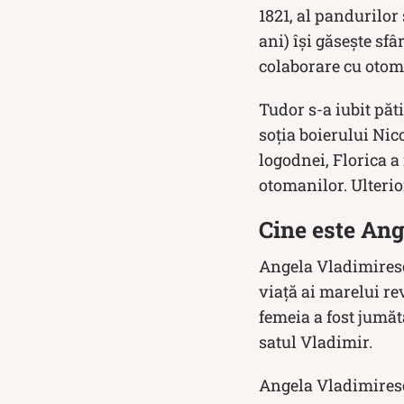
1821, al pandurilor
ani) își găsește sfâ
colaborare cu otom
Tudor s-a iubit păt
soţia boierului Nic
logodnei, Florica a
otomanilor. Ulterio
Cine este An
Angela Vladimiresc
viaţă ai marelui re
femeia a fost jumăt
satul Vladimir.
Angela Vladimiresc