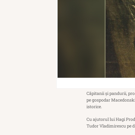
Căpitanii şi pandurii, pro
pe gospodar Macedonski ş
istorice.
Cu ajutorul lui Hagi Prod
Tudor Vladimirescu pe da