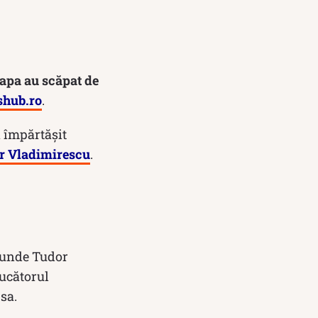
 Papa au scăpat de
shub.ro
.
a împărtășit
r Vladimirescu
.
l unde Tudor
ducătorul
sa.