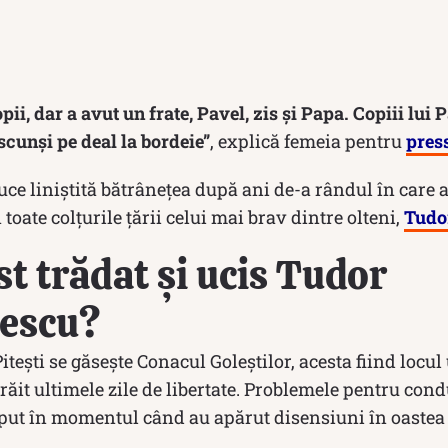
ii, dar a avut un frate, Pavel, zis și Papa. Copiii lui
scunși pe deal la bordeie”
, explică femeia pentru
pres
duce liniștită bătrânețea după ani de-a rândul în care 
n toate colțurile țării celui mai brav dintre olteni,
Tudo
t trădat și ucis Tudor
escu?
Pitești se găsește Conacul Goleştilor, acesta fiind locu
răit ultimele zile de libertate. Problemele pentru con
put în momentul când au apărut disensiuni în oastea 