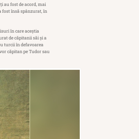
ți au fost de acord, mai
 fost însă spânzurat, în
isuri în care aceştia
at de căpitanii săi și a
cu turcii în defavoarea
ai vor căpitan pe Tudor sau