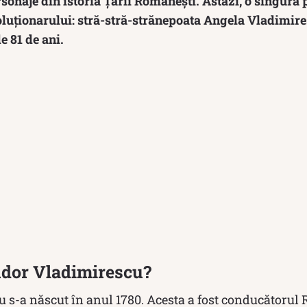
sonaje din istoria Țării Românești. Astăzi, o singură
luționarului: stră-stră-strănepoata Angela Vladimires
e 81 de ani.
udor Vladimirescu?
s-a născut în anul 1780. Acesta a fost conducătorul R