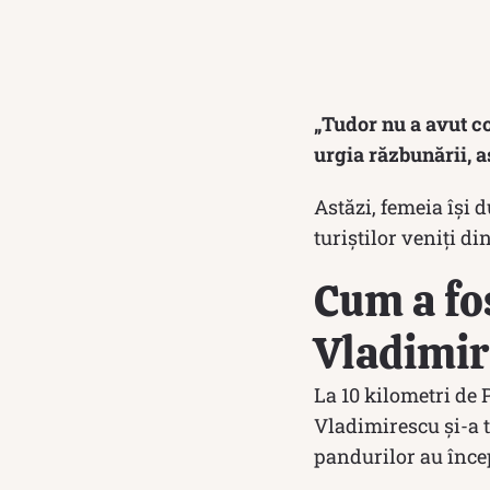
„Tudor nu a avut cop
urgia răzbunării, a
Astăzi, femeia își 
turiștilor veniți di
Cum a fos
Vladimir
La 10 kilometri de 
Vladimirescu și-a t
pandurilor au înce