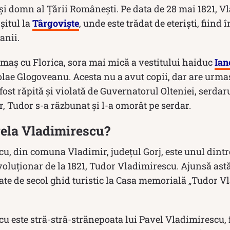
 și domn al Țării Românești. Pe data de 28 mai 1821, V
rșitul la
Târgoviște
, unde este trădat de eteriști, fiind 
anii.
imaș cu Florica, sora mai mică a vestitului haiduc
Ian
olae Glogoveanu. Acesta nu a avut copii, dar are urmaș
 fost răpită și violată de Guvernatorul Olteniei, serdar
r, Tudor s-a răzbunat și l-a omorât pe serdar.
gela Vladimirescu?
u, din comuna Vladimir, judeţul Gorj, este unul dintr
voluţionar de la 1821, Tudor Vladimirescu. Ajunsă astăz
ate de secol ghid turistic la Casa memorială „Tudor V
u este stră-stră-strănepoata lui Pavel Vladimirescu, 