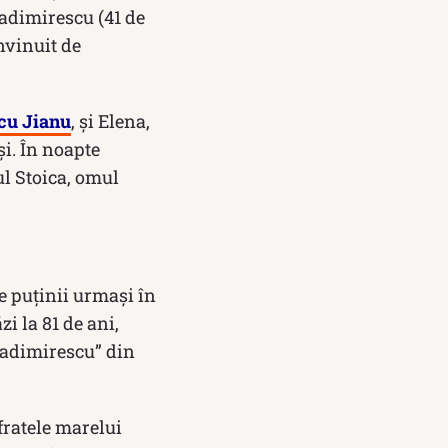
ladimirescu (41 de
învinuit de
cu Jianu
, şi Elena,
i. În noapte
ul Stoica, omul
e puţinii urmaşi în
i la 81 de ani,
ladimirescu” din
fratele marelui