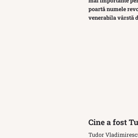
mai importante per
poartă numele revo
venerabila vârstă d
Cine a fost T
Tudor Vladimirescu 