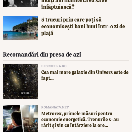
mulți ani înainte ca ea să se
înfăptuiască?
5 trucuri prin care poți să
economisești bani buni într-o zi de
plajă
Recomandări din presa de azi
DESCOPERA.RO
Cea mai mare galaxie din Univers este de
fapt...
ROMANIATV.NET
Metrorex, primele măsuri pentru
economie energetică. Trenurile s-au
rărit și vin cu întârziere la ore...