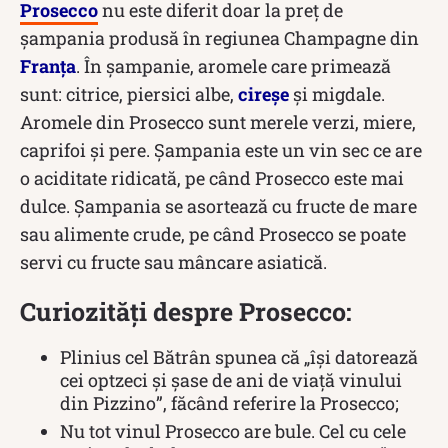
Prosecco
nu este diferit doar la preț de
șampania produsă în regiunea Champagne din
Franţa
. În şampanie, aromele care primează
sunt: citrice, piersici albe,
cireşe
şi migdale.
Aromele din Prosecco sunt merele verzi, miere,
caprifoi şi pere. Şampania este un vin sec ce are
o aciditate ridicată, pe când Prosecco este mai
dulce. Șampania se asortează cu fructe de mare
sau alimente crude, pe când Prosecco se poate
servi cu fructe sau mâncare asiatică.
Curiozități despre Prosecco:
Plinius cel Bătrân spunea că „îşi datorează
cei optzeci şi şase de ani de viaţă vinului
din Pizzino”, făcând referire la Prosecco;
Nu tot vinul Prosecco are bule. Cel cu cele