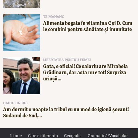
TE MĂNÂNC
Alimente bogate în vitamina C și D. Cum
le combini pentru sănătate și imunitate
LIBERTATEA PENTRU FEMEI
Gata, e oficial! Ce salariu are Mirabela
Grădinaru, dar asta nu e tot! Surpriza
uriașă...
HAIHUI IN DOI
Am dormit o noapte la tribul cu un mod de igienă șocant!
Sudanul de Sud,...
Istorie
Care e diferența
Geografie
Gramatică/Vocabular