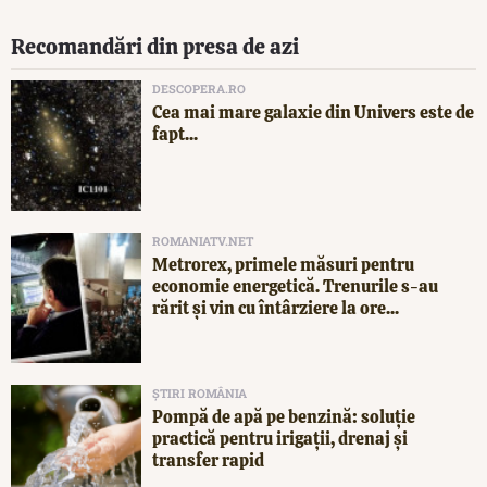
Recomandări din presa de azi
DESCOPERA.RO
Cea mai mare galaxie din Univers este de
fapt...
ROMANIATV.NET
Metrorex, primele măsuri pentru
economie energetică. Trenurile s-au
rărit și vin cu întârziere la ore...
ȘTIRI ROMÂNIA
Pompă de apă pe benzină: soluție
practică pentru irigații, drenaj și
transfer rapid