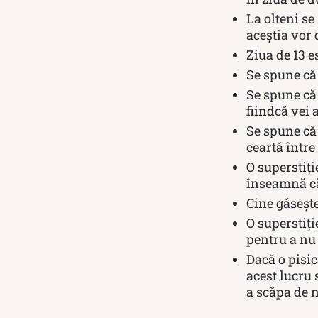
La olteni se
aceștia vor 
Ziua de 13 e
Se spune că
Se spune că 
fiindcă vei 
Se spune că 
ceartă între
O superstiți
înseamnă că
Cine găsește
O superstiți
pentru a nu 
Dacă o pisic
acest lucru 
a scăpa de 