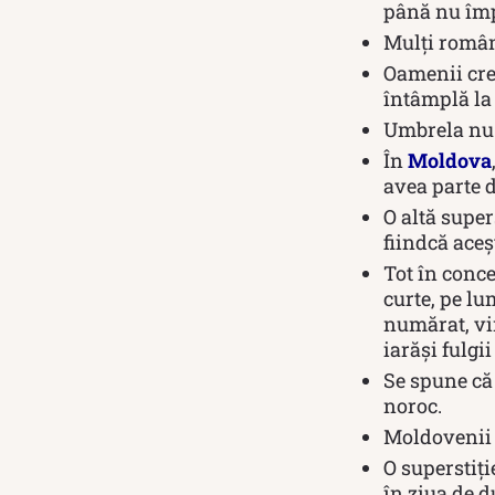
până nu împl
Mulți român
Oamenii cre
întâmplă la 
Umbrela nu t
În
Moldova
avea parte 
O altă super
fiindcă aceșt
Tot în conc
curte, pe lu
numărat, vin
iarăşi fulgii
Se spune că 
noroc.
Moldovenii c
O superstiț
în ziua de d