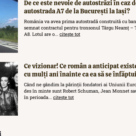
De ce este nevoie de autostrăzi în caz d
autostrada A7 de la București la Iași?
România va avea prima autostradă construită cu ban
semnat contractul pentru tronsonul Târgu Neamț – T
A8. Lotul are o...
citește tot
Ce vizionar! Ce român a anticipat exis
cu mulți ani înainte ca ea să se înfăptu
Când ne gândim la părinții fondatori ai Uniunii Eur
des în minte sunt Robert Schuman, Jean Monnet sau
în perioada...
citește tot
i