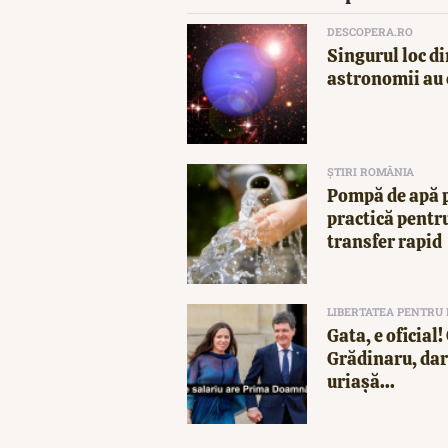
DESCOPERA.RO
Singurul loc di
astronomii au 
ȘTIRI ROMÂNIA
Pompă de apă p
practică pentru
transfer rapid
LIBERTATEA PENTRU
Gata, e oficial
Grădinaru, dar 
uriașă...