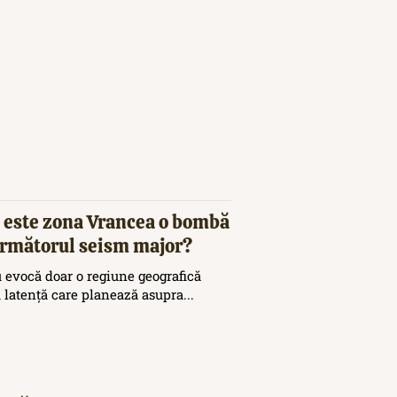
 este zona Vrancea o bombă
 următorul seism major?
 evocă doar o regiune geografică
ă latență care planează asupra...