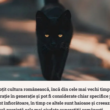
soțit cultura românească, încă din cele mai vechi timp
ație în generație și pot fi considerate chiar specifice
t înfiorătoare, în timp ce altele sunt haioase și creeaz
vă prezintă cele mai ciudate superstiții românești.