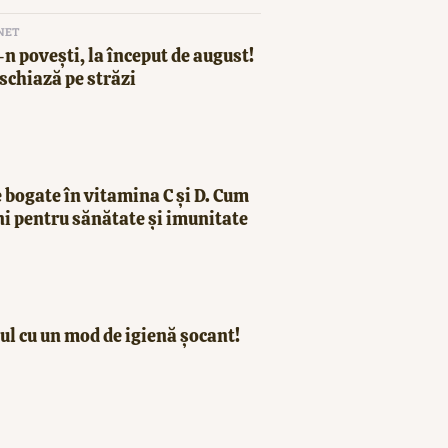
NET
n povești, la început de august!
schiază pe străzi
 bogate în vitamina C și D. Cum
ni pentru sănătate și imunitate
ul cu un mod de igienă șocant!