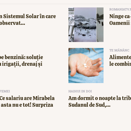
ROMANIATV.
n Sistemul Solar în care
Ninge ca-
observat...
Oamenii 
TE MĂNÂNC
e benzină: soluție
Alimente
 irigații, drenaj și
le combi
 FEMEI
HAIHUI IN DOI
! Ce salariu are Mirabela
Am dormit o noapte la trib
asta nu e tot! Surpriza
Sudanul de Sud,...