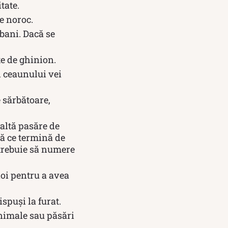
tate.
e noroc.
bani. Dacă se
te de ghinion.
 ceaunului vei
e sărbătoare,
altă pasăre de
pă ce termină de
i trebuie să numere
noi pentru a avea
spuși la furat.
animale sau păsări