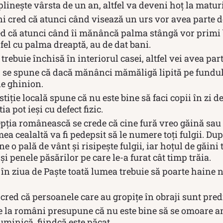
inește vârsta de un an, altfel va deveni hoț la maturi
i cred că atunci când visează un urs vor avea parte d
d că atunci când îi mănâncă palma stângă vor primi 
fel cu palma dreaptă, au de dat bani.
rebuie închisă în interiorul casei, altfel vei avea par
, se spune că dacă mănânci mămăligă lipită pe fundul
de ghinion.
stiție locală spune că nu este bine să faci copii în zi d
ia pot ieși cu defect fizic.
epția românească se crede că cine fură vreo găină sau 
mea cealaltă va fi pedepsit să le numere toţi fulgii. Du
e o pală de vânt şi risipeşte fulgii, iar hoţul de găin
 şi penele păsărilor pe care le-a furat cât timp trăia.
în ziua de Paște toată lumea trebuie să poarte haine 
red că persoanele care au gropițe în obraji sunt predi
ie la români presupune că nu este bine să se omoare 
uminică, fiindcă este păcat.