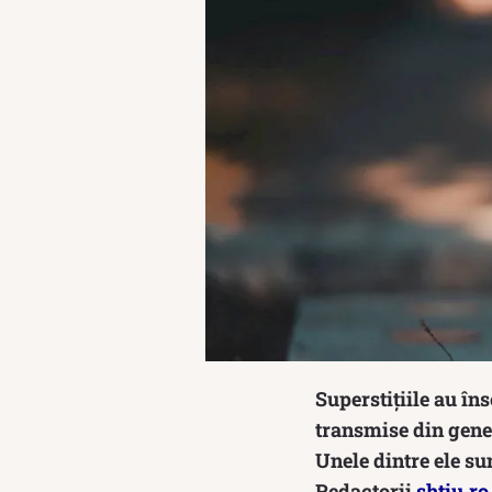
Superstițiile au în
transmise din gener
Unele dintre ele sun
Redactorii
shtiu.ro