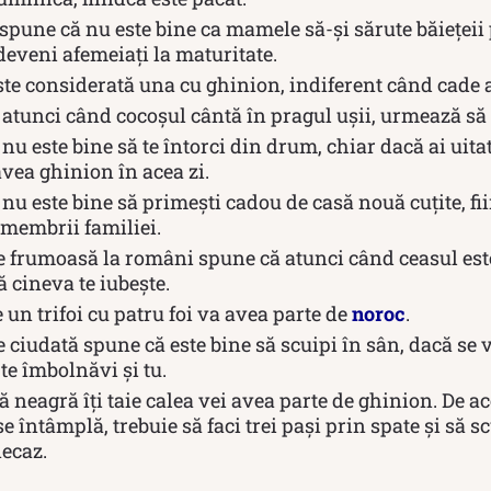
 spune că nu este bine ca mamele să-şi sărute băieţeii 
deveni afemeiați la maturitate.
ste considerată una cu ghinion, indiferent când cade 
 atunci când cocoșul cântă în pragul ușii, urmează să
nu este bine să te întorci din drum, chiar dacă ai uita
avea ghinion în acea zi.
nu este bine să primești cadou de casă nouă cuțite, f
 membrii familiei.
e frumoasă la români spune că atunci când ceasul este
 cineva te iubește.
 un trifoi cu patru foi va avea parte de
noroc
.
e ciudată spune că este bine să scuipi în sân, dacă se 
te îmbolnăvi și tu.
ă neagră îți taie calea vei avea parte de ghinion. De ac
se întâmplă, trebuie să faci trei pași prin spate și să s
necaz.