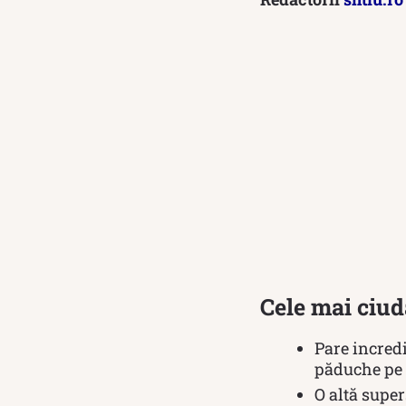
Cele mai ciud
Pare incredi
păduche pe 
O altă super