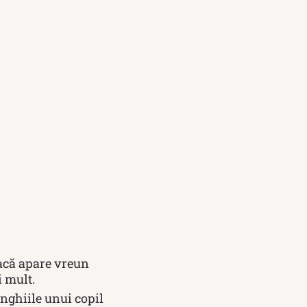
dacă apare vreun
i mult.
unghiile unui copil