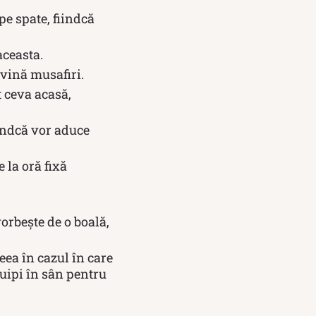
pe spate, fiindcă
aceasta.
 vină musafiri.
t ceva acasă,
iindcă vor aduce
 la oră fixă
vorbește de o boală,
eea în cazul în care
cuipi în sân pentru