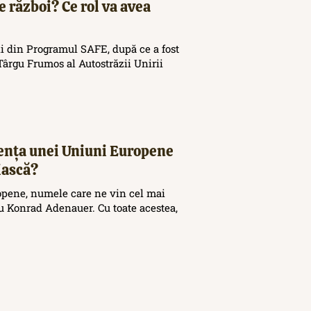
e război? Ce rol va avea
i din Programul SAFE, după ce a fost
ârgu Frumos al Autostrăzii Unirii
tența unei Uniuni Europene
iască?
opene, numele care ne vin cel mai
 Konrad Adenauer. Cu toate acestea,