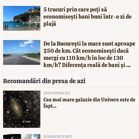
5 trucuri prin care poți să
economisești bani buni într-o zi de
plajă
De la București la mare sunt aproape
250 de km. Cât economisești dacă
mergi cu 110 km/h în loc de 130
km/h? Diferența reală de bani și ...
Recomandări din presa de azi
DESCOPERA.RO
Cea mai mare galaxie din Univers este de
fapt...
ROMANIATV.NET