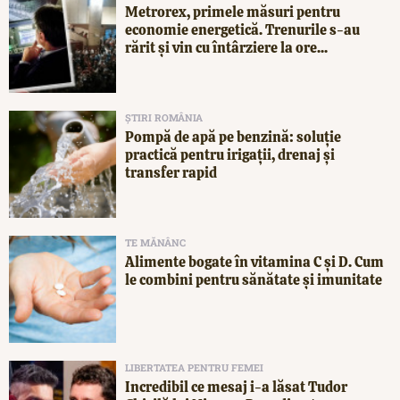
Metrorex, primele măsuri pentru
economie energetică. Trenurile s-au
rărit și vin cu întârziere la ore...
ȘTIRI ROMÂNIA
Pompă de apă pe benzină: soluție
practică pentru irigații, drenaj și
transfer rapid
TE MĂNÂNC
Alimente bogate în vitamina C și D. Cum
le combini pentru sănătate și imunitate
LIBERTATEA PENTRU FEMEI
Incredibil ce mesaj i-a lăsat Tudor