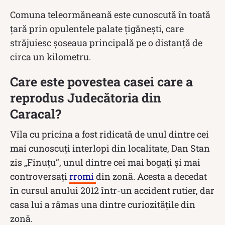
Comuna teleormăneană este cunoscută în toată
ţară prin opulentele palate ţigăneşti, care
străjuiesc şoseaua principală pe o distanţă de
circa un kilometru.
Care este povestea casei care a
reprodus Judecătoria din
Caracal?
Vila cu pricina a fost ridicată de unul dintre cei
mai cunoscuți interlopi din localitate, Dan Stan
zis „Finuțu”, unul dintre cei mai bogați și mai
controversați
rromi
din zonă. Acesta a decedat
în cursul anului 2012 într-un accident rutier, dar
casa lui a rămas una dintre curiozitățile din
zonă.