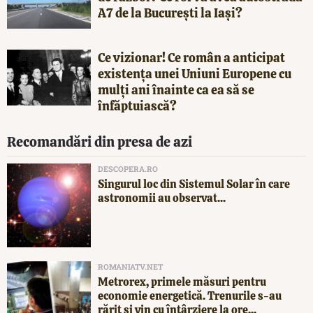
A7 de la București la Iași?
Ce vizionar! Ce român a anticipat
existența unei Uniuni Europene cu
mulți ani înainte ca ea să se
înfăptuiască?
Recomandări din presa de azi
DESCOPERA.RO
Singurul loc din Sistemul Solar în care
astronomii au observat...
ROMANIATV.NET
Metrorex, primele măsuri pentru
economie energetică. Trenurile s-au
rărit și vin cu întârziere la ore...