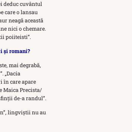
ei deduc cuvântul
pe care o lansau
Graur neagă această
une nici o chemare.
i poiiteisti”.
ci și romani?
ste, mai degrabă,
”. „Dacia
i în care apare
e Maica Precista/
finții de-a randul”.
”, lingviștii nu au