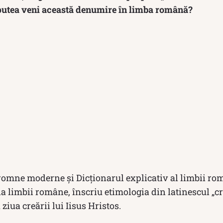
 putea veni această denumire în limba română?
romne moderne și Dicționarul explicativ al limbii rom
a limbii române, înscriu etimologia din latinescul „crea
ziua creării lui Iisus Hristos.