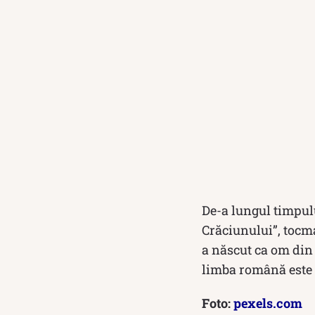
De-a lungul timpulu
Crăciunului”, tocma
a născut ca om din 
limba română este c
Foto:
pexels.com