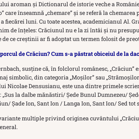
tului aroman și Dictionarul de istorie veche a Români
o” care înseamnă „chemare” și se referă la chemarea 
i a fiecărei luni. Cu toate acestea, academicianul Al. 
nim de înțeles: Crăciunul nu e la zi întâi și nu presup
e de ce creștinii ar fi adoptat un termen folosit de preoti
porcul de Crăciun? Cum s-a păstrat obiceiul de la da
rnbach, susține că, în folclorul românesc, „Crăciun” e
aj simbolic, din categoria „Moșilor” sau „Strămoșilor
 lui Nicolae Densusianu, este una dintre primele scrier
: „Sus la dalbe mănăstiri/ Șede Bunul Dumnezeu/ Șed
un/ Șade Ion, Sant Ion / Langa Ion, Sant Ion/ Sed tot s
 variante multiple privind originea cuvântului „Crăciun
eneral.