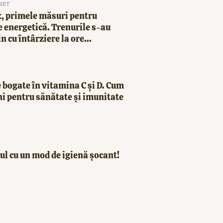
NET
, primele măsuri pentru
 energetică. Trenurile s-au
in cu întârziere la ore...
 bogate în vitamina C și D. Cum
ni pentru sănătate și imunitate
ul cu un mod de igienă șocant!