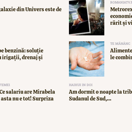
ROMANIATV.
alaxie din Univers este de
Metrorex
economie
rărit și v
TE MĂNÂNC
e benzină: soluție
Alimente
 irigații, drenaj și
le combi
 FEMEI
HAIHUI IN DOI
! Ce salariu are Mirabela
Am dormit o noapte la trib
asta nu e tot! Surpriza
Sudanul de Sud,...