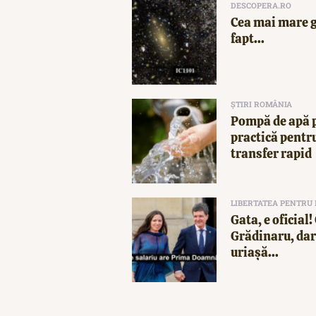
DESCOPERA.RO
Cea mai mare g
fapt...
ȘTIRI ROMÂNIA
Pompă de apă p
practică pentru
transfer rapid
LIBERTATEA PENTRU
Gata, e oficial
Grădinaru, dar 
uriașă...