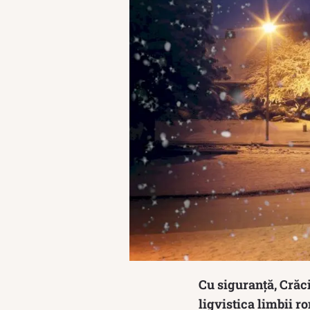
Cu siguranță, Crăci
ligvistica limbii r