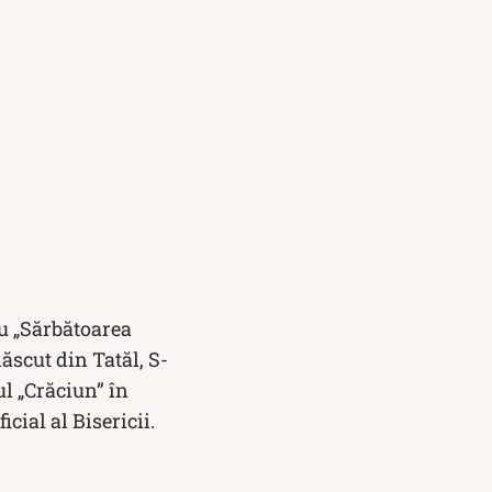
cu „Sărbătoarea
ăscut din Tatăl, S-
ul „Crăciun” în
ial al Bisericii.