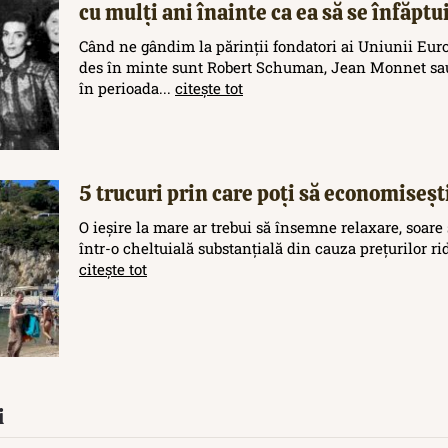
cu mulți ani înainte ca ea să se înfăptu
Când ne gândim la părinții fondatori ai Uniunii Eur
des în minte sunt Robert Schuman, Jean Monnet sau
în perioada...
citește tot
5 trucuri prin care poți să economisești
O ieșire la mare ar trebui să însemne relaxare, soare 
într-o cheltuială substanțială din cauza prețurilor rid
citește tot
i