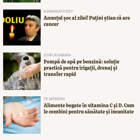
ROMANIATV.NET
Anunţul şoc al zilei! Puţini ştiau că are
cancer
ȘTIRI ROMÂNIA
Pompă de apă pe benzină: soluție
practică pentru irigații, drenaj și
transfer rapid
TE MĂNÂNC
Alimente bogate în vitamina C și D. Cum
le combini pentru sănătate și imunitate