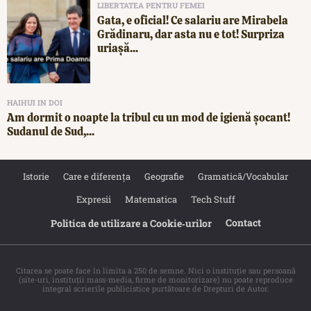
LIBERTATEA PENTRU FEMEI
Gata, e oficial! Ce salariu are Mirabela
Grădinaru, dar asta nu e tot! Surpriza
uriașă...
HAIHUI IN DOI
Am dormit o noapte la tribul cu un mod de igienă șocant!
Sudanul de Sud,...
Istorie
Care e diferența
Geografie
Gramatică/Vocabular
Expresii
Matematica
Tech Stuff
Contact
Politica de utilizare a Cookie‐urilor
Citarea se poate face în limita a 250 de semne. Nici o instituţie sau persoană
(site-uri, instituţii mass-media, firme de monitorizare) nu poate reproduce
integral scrierile publicistice purtătoare de Drepturi de Autor.