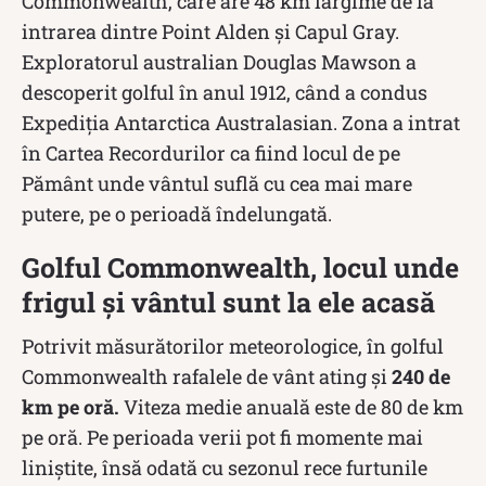
Commonwealth, care are 48 km lărgime de la
intrarea dintre Point Alden și Capul Gray.
Exploratorul australian Douglas Mawson a
descoperit golful în anul 1912, când a condus
Expediția Antarctica Australasian. Zona a intrat
în Cartea Recordurilor ca fiind locul de pe
Pământ unde vântul suflă cu cea mai mare
putere, pe o perioadă îndelungată.
Golful Commonwealth, locul unde
frigul și vântul sunt la ele acasă
Potrivit măsurătorilor meteorologice, în golful
Commonwealth rafalele de vânt ating și
240 de
km pe oră.
Viteza medie anuală este de 80 de km
pe oră. Pe perioada verii pot fi momente mai
liniștite, însă odată cu sezonul rece furtunile