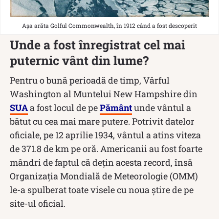
Așa arăta Golful Commonwealth, în 1912 când a fost descoperit
Unde a fost înregistrat cel mai
puternic vânt din lume?
Pentru o bună perioadă de timp, Vârful
Washington al Muntelui New Hampshire din
SUA
a fost locul de pe
Pământ
unde vântul a
bătut cu cea mai mare putere. Potrivit datelor
oficiale, pe 12 aprilie 1934, vântul a atins viteza
de 371.8 de km pe oră. Americanii au fost foarte
mândri de faptul că dețin acesta record, însă
Organizaţia Mondială de Meteorologie (OMM)
le-a spulberat toate visele cu noua ştire de pe
site-ul oficial.